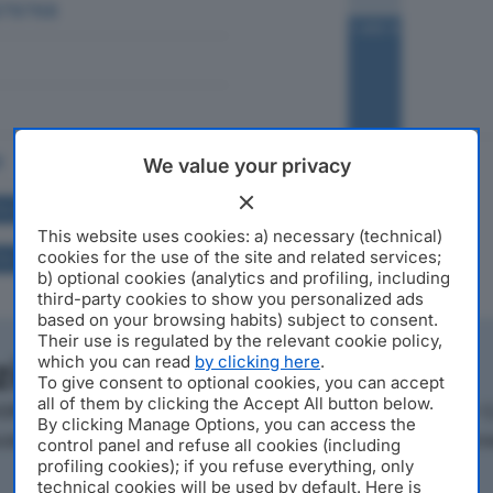
879768
e
We value your privacy
A BILANCIO
This website uses cookies: a) necessary (technical)
cookies for the use of the site and related services;
A SOCI
b) optional cookies (analytics and profiling, including
third-party cookies to show you personalized ads
based on your browsing habits) subject to consent.
Their use is regulated by the relevant cookie policy,
which you can read
by clicking here
.
azienda
To give consent to optional cookies, you can accept
all of them by clicking the Accept All button below.
RATIVA AGRICOLA è un'azienda con sede a Serra De' Con
By clicking Manage Options, you can access the
cole E Produzione Di Prodotti Animali, Caccia E Servizi Con
control panel and refuse all cookies (including
profiling cookies); if you refuse everything, only
technical cookies will be used by default. Here is