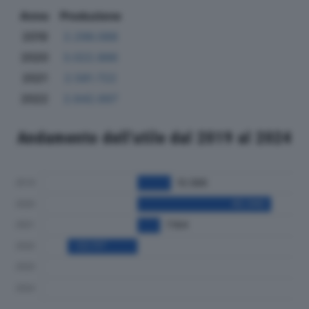
Anno
Produzione
2019
2.296.088
2020
3.022.886
2021
2.581.722
2022
2.642.697
Andamento dell'utile dal 2019 al 2024