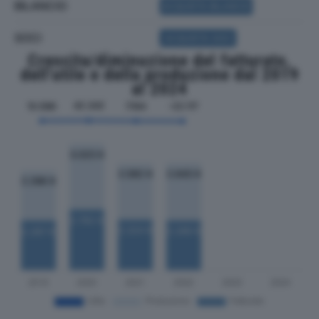
BILANCIO
ACQUISTA BILANCIO
SOCI
ACQUISTA SOCI
Crescita/diminuzione del fatturato,
dell'utile e della produzione dal 2019
al 2024