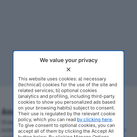
We value your privacy
This website uses cookies: a) necessary
(technical) cookies for the use of the site and
related services; b) optional cookies
(analytics and profiling, including third-party
cookies to show you personalized ads based
on your browsing habits) subject to consent.
Analisi Economica 2019-2024
Their use is regulated by the relevant cookie
policy, which you can read
by clicking here
.
Di seguito l'andamento dei principali indicatori
To give consent to optional cookies, you can
economici di RINASCITA – S.R.L.dal 2019 al 2024, con
accept all of them by clicking the Accept All
button below. By clicking Manage Options,