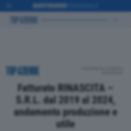
POSIZIONE IN CLASSIFICA
PROVINCIALE
Fatturato RINASCITA –
S.R.L. dal 2019 al 2024,
andamento produzione e
utile