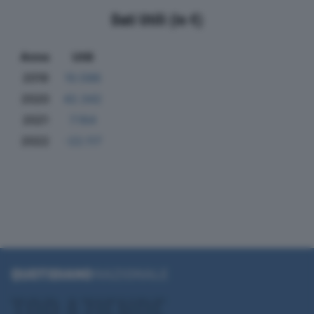
Dati Utili (in €)
Anno
Utili
2019
10.586
2020
42.342
2021
7.164
2022
-22.117