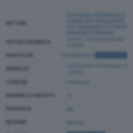
Commercio Al Dettaglio In
Esercizi Non Specializzati
SETTORE
Con Prevalenza Di Prodotti
Alimentari E Bevande
Societa' A Responsabilita'
NATURA GIURIDICA
Limitata
PARTITA IVA
02746950423
ACQUISTA VISURA
Via Donatori Del Sangue, 8
INDIRIZZO
- 60021
COMUNE
Camerano
NUMERO DI ADDETTI
13
PROVINCIA
AN
REGIONE
Marche