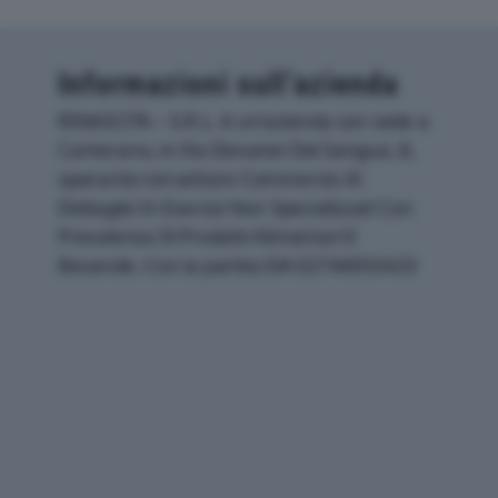
Informazioni sull’azienda
RINASCITA – S.R.L. è un'azienda con sede a
Camerano, in Via Donatori Del Sangue, 8,
operante nel settore Commercio Al
Dettaglio In Esercizi Non Specializzati Con
Prevalenza Di Prodotti Alimentari E
Bevande. Con la partita IVA 02746950423