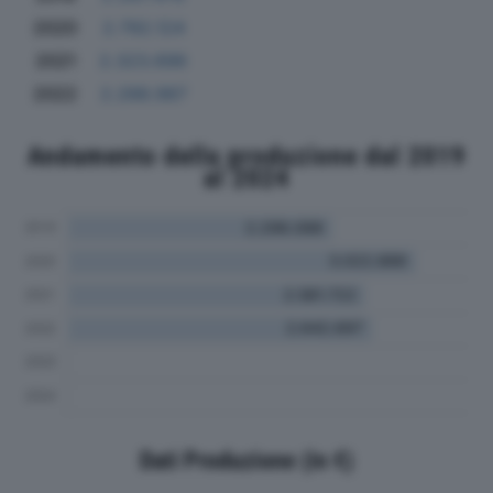
2020
2.792.124
2021
2.323.696
2022
2.288.987
Andamento della produzione dal 2019
al 2024
Dati Produzione (in €)