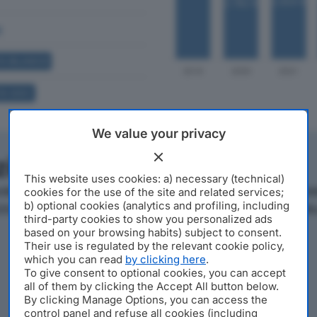
e
A BILANCIO
A SOCI
We value your privacy
azienda
This website uses cookies: a) necessary (technical)
 a Monsano, in Via Liguria 46, operante nel settore Fabbr
cookies for the use of the site and related services;
b) optional cookies (analytics and profiling, including
05670420, l'azienda si posiziona al 615° posto nella classif
third-party cookies to show you personalized ads
based on your browsing habits) subject to consent.
Their use is regulated by the relevant cookie policy,
which you can read
by clicking here
.
To give consent to optional cookies, you can accept
all of them by clicking the Accept All button below.
By clicking Manage Options, you can access the
control panel and refuse all cookies (including