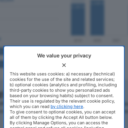
e
A BILANCIO
We value your privacy
A SOCI
This website uses cookies: a) necessary (technical)
cookies for the use of the site and related services;
b) optional cookies (analytics and profiling, including
third-party cookies to show you personalized ads
azienda
based on your browsing habits) subject to consent.
Their use is regulated by the relevant cookie policy,
ATIVA è un'azienda con sede a Sassoferrato, in Via Gioa
which you can read
by clicking here
.
cizi Non Specializzati Con Prevalenza Di Prodotti Alimenta
To give consent to optional cookies, you can accept
all of them by clicking the Accept All button below.
By clicking Manage Options, you can access the