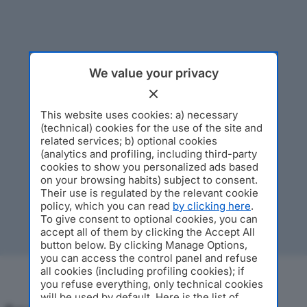
We value your privacy
This website uses cookies: a) necessary
(technical) cookies for the use of the site and
related services; b) optional cookies
(analytics and profiling, including third-party
cookies to show you personalized ads based
on your browsing habits) subject to consent.
Their use is regulated by the relevant cookie
policy, which you can read
by clicking here
.
To give consent to optional cookies, you can
accept all of them by clicking the Accept All
button below. By clicking Manage Options,
you can access the control panel and refuse
all cookies (including profiling cookies); if
you refuse everything, only technical cookies
will be used by default. Here is the list of