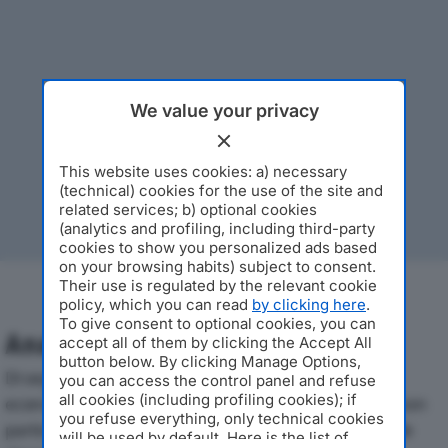
We value your privacy
This website uses cookies: a) necessary
(technical) cookies for the use of the site and
related services; b) optional cookies
(analytics and profiling, including third-party
cookies to show you personalized ads based
on your browsing habits) subject to consent.
Their use is regulated by the relevant cookie
policy, which you can read
by clicking here
.
To give consent to optional cookies, you can
Analisi Economica 2019-2024
accept all of them by clicking the Accept All
button below. By clicking Manage Options,
Di seguito l'andamento dei principali indicatori
you can access the control panel and refuse
all cookies (including profiling cookies); if
economici di NOVUS MILANO SRLdal 2019 al 2024, con
you refuse everything, only technical cookies
particolare attenzione a fatturato, produzione e utile
will be used by default. Here is the list of