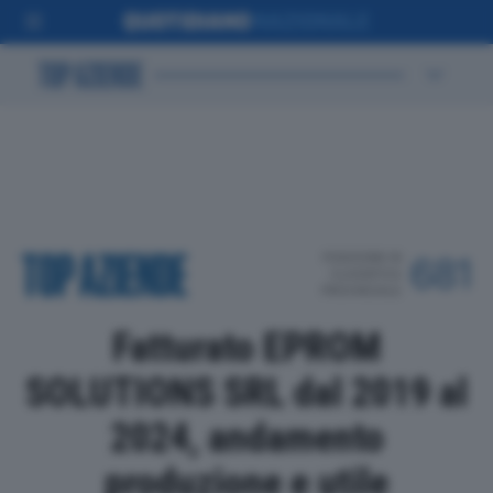
POSIZIONE IN
681
CLASSIFICA
PROVINCIALE
Fatturato EPROM
SOLUTIONS SRL dal 2019 al
2024, andamento
produzione e utile