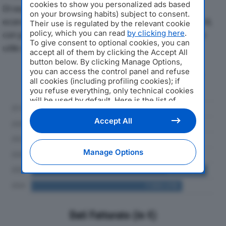
cookies to show you personalized ads based
Di seguito l'andamento dei principali indicatori
on your browsing habits) subject to consent.
economici di EPROM SOLUTIONS SRLdal 2019 al 2024,
Their use is regulated by the relevant cookie
policy, which you can read
by clicking here
.
con particolare attenzione a fatturato, produzione e
To give consent to optional cookies, you can
utile d'esercizio.
accept all of them by clicking the Accept All
button below. By clicking Manage Options,
you can access the control panel and refuse
Andamento del fatturato dal 2019
all cookies (including profiling cookies); if
al 2024
you refuse everything, only technical cookies
will be used by default. Here is the list of
providers
. Cookie consent will be stored and
applied also to the other websites of
Accept All
Editoriale Nazionale and their subdomains. By
expressing your choice on this site, you will
therefore not be asked again on other
Manage Options
Editoriale Nazionale websites that use the
same consent management platform (CMP).
You can still modify or withdraw your choice
at any time through the “Privacy Settings”
section.
Dati Fatturato (in €)