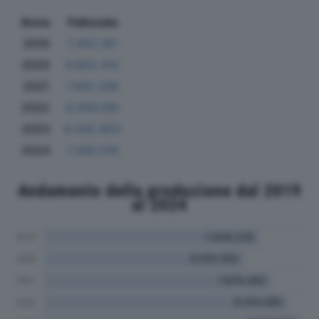
Anno
Fatturato
2019
7.362.187
2020
6.852.412
2021
7.691.206
2022
8.056.081
2023
8.542.853
2024
7.360.016
Andamento della produzione dal 2019
al 2024