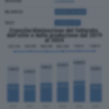
REGIONE
Lombardia
BILANCIO
ACQUISTA BILANCIO
SOCI
ACQUISTA SOCI
Crescita/diminuzione del fatturato,
dell'utile e della produzione dal 2019
al 2024