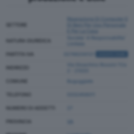
Riparazione Di Computer E
SETTORE
Di Beni Per Uso Personale
E Per La Casa
Societa' A Responsabilita'
NATURA GIURIDICA
Limitata
PARTITA IVA
02766200121
ACQUISTA VISURA
Via Gioachino Rossini 11/a
INDIRIZZO
2 - 21020
COMUNE
Buguggiate
TELEFONO
0332456011
NUMERO DI ADDETTI
27
PROVINCIA
VA