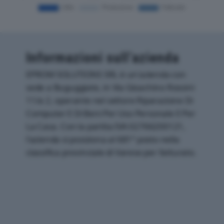
Informazioni sull’azienda
EPROM SOLUTIONS SRL è un'azienda con
sede a Buguggiate, in Via Gioachino Rossini
11/a 2, operante nel settore Riparazione Di
Computer E Di Beni Per Uso Personale E Per
La Casa. Con la partita IVA 02766200121,
l'azienda si posiziona al 681° posto nella
classifica provinciale di Varese per fatturato.