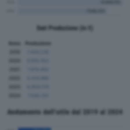
Dati Produzione (in €)
Anno
Produzione
2019
7.426.235
2020
6.910.352
2021
7.876.492
2022
8.414.485
2023
8.858.515
2024
7.548.331
Andamento dell'utile dal 2019 al 2024