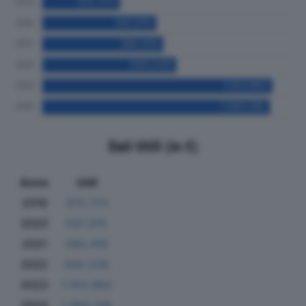
Dati Utili (in €)
Anno
Utili
2019
372.773
2020
547.375
2021
580.419
2022
643.229
2023
1.103.993
2024
1.093.136