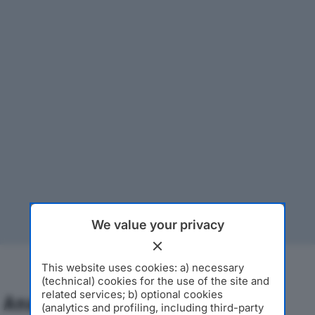
We value your privacy
This website uses cookies: a) necessary
(technical) cookies for the use of the site and
related services; b) optional cookies
Analisi Economica 2019-2024
(analytics and profiling, including third-party