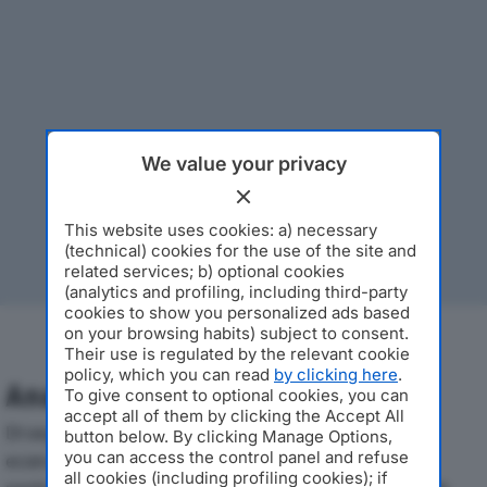
We value your privacy
This website uses cookies: a) necessary
(technical) cookies for the use of the site and
related services; b) optional cookies
(analytics and profiling, including third-party
cookies to show you personalized ads based
on your browsing habits) subject to consent.
Their use is regulated by the relevant cookie
policy, which you can read
by clicking here
.
Analisi Economica 2019-2024
To give consent to optional cookies, you can
accept all of them by clicking the Accept All
Di seguito l'andamento dei principali indicatori
button below. By clicking Manage Options,
you can access the control panel and refuse
economici di DACAFLEX SRLdal 2019 al 2024, con
all cookies (including profiling cookies); if