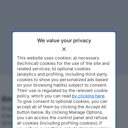
We value your privacy
This website uses cookies: a) necessary
(technical) cookies for the use of the site and
related services; b) optional cookies
(analytics and profiling, including third-party
cookies to show you personalized ads based
on your browsing habits) subject to consent.
Their use is regulated by the relevant cookie
policy, which you can read
by clicking here
.
Analisi Economica 2019-2024
To give consent to optional cookies, you can
accept all of them by clicking the Accept All
Di seguito l'andamento dei principali indicatori
button below. By clicking Manage Options,
economici di CONSORZIO BRAMANTE SOC COOPdal
you can access the control panel and refuse
2019 al 2024, con particolare attenzione a fatturato,
all cookies (including profiling cookies); if