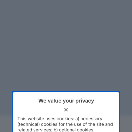
We value your privacy
This website uses cookies: a) necessary
(technical) cookies for the use of the site and
related services; b) optional cookies