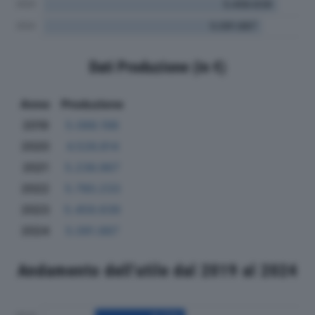
Dati Produzione (in €)
Anno
Produzione
2019
5.088.198
2020
4.526.814
2021
5.236.967
2022
5.780.233
2023
5.459.639
2024
5.091.887
Andamento dell'utile dal 2019 al 2024