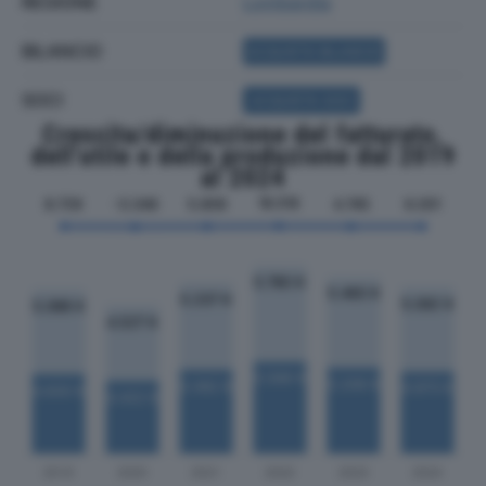
REGIONE
Lombardia
BILANCIO
ACQUISTA BILANCIO
SOCI
ACQUISTA SOCI
Crescita/diminuzione del fatturato,
dell'utile e della produzione dal 2019
al 2024