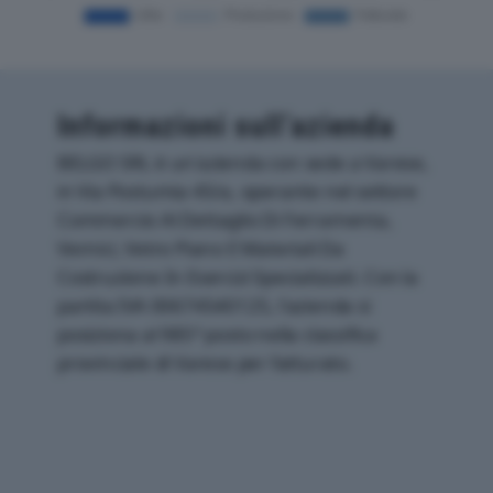
Informazioni sull’azienda
BELGO SRL è un'azienda con sede a Varese,
in Via Postumia 45/a, operante nel settore
Commercio Al Dettaglio Di Ferramenta,
Vernici, Vetro Piano E Materiali Da
Costruzione In Esercizi Specializzati. Con la
partita IVA 00674540125, l'azienda si
posiziona al 985° posto nella classifica
provinciale di Varese per fatturato.