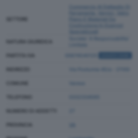
Commercio Al Dettaglio Di
Ferramenta, Vernici, Vetro
SETTORE
Piano E Materiali Da
Costruzione In Esercizi
Specializzati
Societa' A Responsabilita'
NATURA GIURIDICA
Limitata
PARTITA IVA
00674540125
ACQUISTA VISURA
INDIRIZZO
Via Postumia 45/a - 21100
COMUNE
Varese
TELEFONO
0332334565
NUMERO DI ADDETTI
27
PROVINCIA
VA