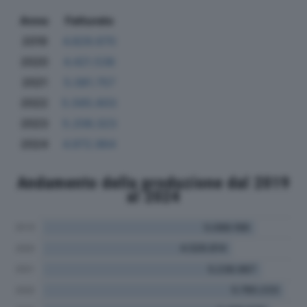
Anno
Fatturato
2019
4.829.670
2020
4.421.536
2021
5.081.757
2022
5.565.603
2023
5.206.323
2024
4.972.964
Andamento della produzione dal 2019
al 2024