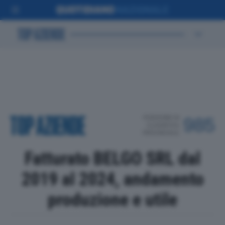
POSIZIONE IN
985
CLASSIFICA
PROVINCIALE
Fatturato BELGO SRL dal
2019 al 2024, andamento
produzione e utile