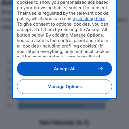
Analisi Economica 2019-2024
cookies to show you personalized ads based
on your browsing habits) subject to consent.
Di seguito l'andamento dei principali indicatori
Their use is regulated by the relevant cookie
policy, which you can read
by clicking here
.
economici di BELGO SRLdal 2019 al 2024, con particolare
To give consent to optional cookies, you can
attenzione a fatturato, produzione e utile d'esercizio.
accept all of them by clicking the Accept All
button below. By clicking Manage Options,
you can access the control panel and refuse
Andamento del fatturato dal 2019
all cookies (including profiling cookies); if
al 2024
you refuse everything, only technical cookies
will be used by default. Here is the list of
providers
. Cookie consent will be stored and
applied also to the other websites of
Accept All
Editoriale Nazionale and their subdomains. By
expressing your choice on this site, you will
therefore not be asked again on other
Manage Options
Editoriale Nazionale websites that use the
same consent management platform (CMP).
You can still modify or withdraw your choice
at any time through the “Privacy Settings”
section.
Dati Fatturato (in €)