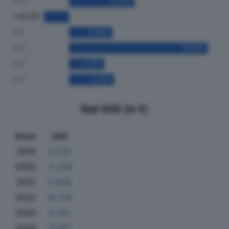
Dati Utili (in €)
Anno
Utili
2019
8.729
2020
-3.346
2021
5.809
2022
18.516
2023
4.745
2024
6.001