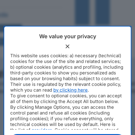
dia
A BILANCIO
We value your privacy
A SOCI
This website uses cookies: a) necessary (technical)
cookies for the use of the site and related services;
b) optional cookies (analytics and profiling, including
azienda
third-party cookies to show you personalized ads
based on your browsing habits) subject to consent.
on sede a Tradate, in Via Giuseppe Albini 4, operante nel
Their use is regulated by the relevant cookie policy,
which you can read
by clicking here
.
imenti Per Il Bestiame (mangimi). Con la partita IVA 0337
To give consent to optional cookies, you can accept
all of them by clicking the Accept All button below.
By clicking Manage Options, you can access the
control panel and refuse all cookies (including
profiling cookies); if you refuse everything, only
technical cookies will be used by default. Here is
the list of
providers
. Cookie consent will be stored