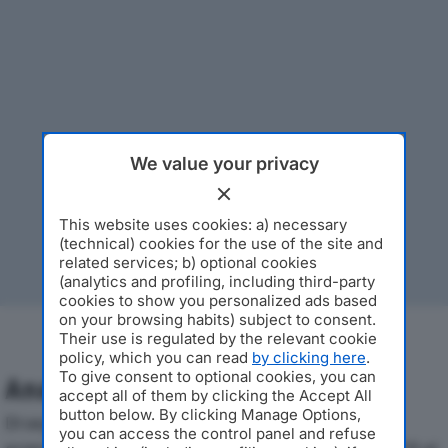
We value your privacy
This website uses cookies: a) necessary
(technical) cookies for the use of the site and
related services; b) optional cookies
(analytics and profiling, including third-party
cookies to show you personalized ads based
on your browsing habits) subject to consent.
Their use is regulated by the relevant cookie
policy, which you can read
by clicking here
.
To give consent to optional cookies, you can
Analisi Economica 2019-2024
accept all of them by clicking the Accept All
button below. By clicking Manage Options,
Di seguito l'andamento dei principali indicatori
you can access the control panel and refuse