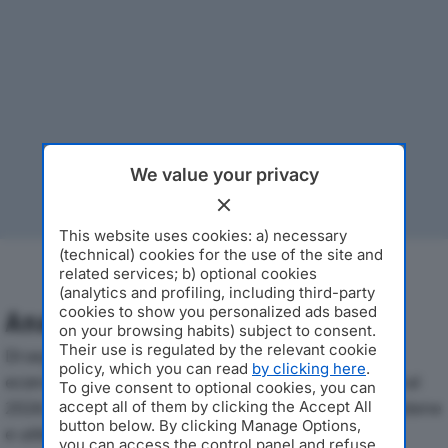
We value your privacy
This website uses cookies: a) necessary
(technical) cookies for the use of the site and
related services; b) optional cookies
(analytics and profiling, including third-party
cookies to show you personalized ads based
Analisi Economica 2019-2024
on your browsing habits) subject to consent.
Their use is regulated by the relevant cookie
Di seguito l'andamento dei principali indicatori
policy, which you can read
by clicking here
.
economici di EREDI BORMOLINI RITA S.R.L.dal 2019 al
To give consent to optional cookies, you can
2024, con particolare attenzione a fatturato, produzione
accept all of them by clicking the Accept All
button below. By clicking Manage Options,
e utile d'esercizio.
you can access the control panel and refuse