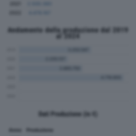
2021
2.500.360
2022
4.479.167
Andamento della produzione dal 2019
al 2024
Dati Produzione (in €)
Anno
Produzione