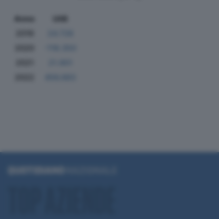
Anno
Utili
2019
24.728
2020
-118.350
2021
21.901
2022
456.683