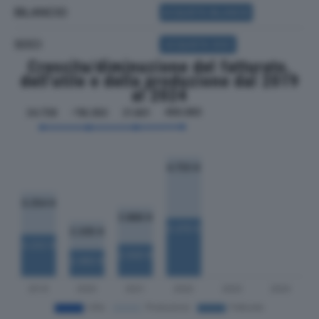
BILANCIO
ACQUISTA BILANCIO
SOCI
ACQUISTA SOCI
Crescita/diminuzione del fatturato,
dell'utile e della produzione dal 2019
al 2024