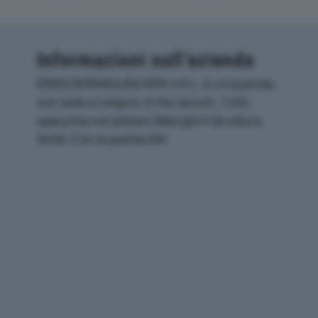
Informazioni sull’azienda
EREDI BORMOLINI RITA S.R.L. è un'azienda
con sede a Livigno, in Via Saroch, 1262,
operante nel settore Alberghi E Strutture
Simili. Con la partita IVA