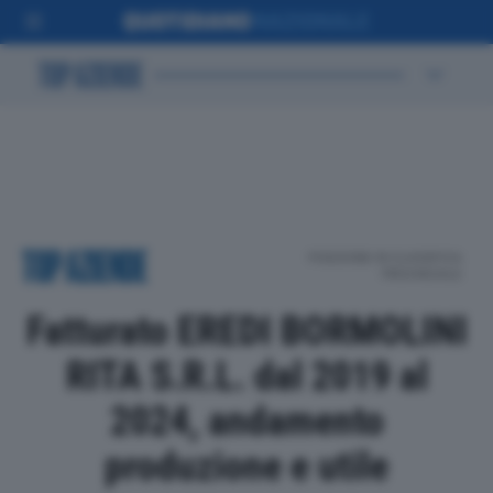
POSIZIONE IN CLASSIFICA
PROVINCIALE
Fatturato EREDI BORMOLINI
RITA S.R.L. dal 2019 al
2024, andamento
produzione e utile