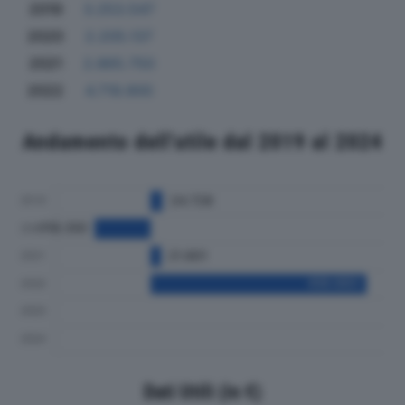
2019
3.253.547
2020
2.205.137
2021
2.865.750
2022
4.719.900
Andamento dell'utile dal 2019 al 2024
Dati Utili (in €)