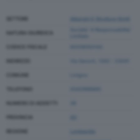
SETTORE
Alberghi E Strutture Simili
Societa' A Responsabilita'
NATURA GIURIDICA
Limitata
CODICE FISCALE
92018050143
INDIRIZZO
Via Saroch, 1262 - 23041
COMUNE
Livigno
TELEFONO
0342996665
NUMERO DI ADDETTI
38
PROVINCIA
SO
REGIONE
Lombardia