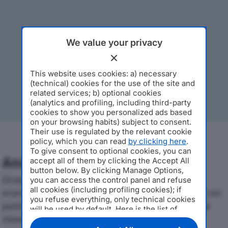
We value your privacy
This website uses cookies: a) necessary
(technical) cookies for the use of the site and
related services; b) optional cookies
(analytics and profiling, including third-party
cookies to show you personalized ads based
on your browsing habits) subject to consent.
Their use is regulated by the relevant cookie
policy, which you can read
by clicking here
.
To give consent to optional cookies, you can
Analisi Economica 2019-2024
accept all of them by clicking the Accept All
button below. By clicking Manage Options,
Di seguito l'andamento dei principali indicatori
you can access the control panel and refuse
all cookies (including profiling cookies); if
economici di SO.GE.CO GROUP SRLdal 2019 al 2024, con
you refuse everything, only technical cookies
particolare attenzione a fatturato, produzione e utile
will be used by default. Here is the list of
d'esercizio.
providers
. Cookie consent will be stored and