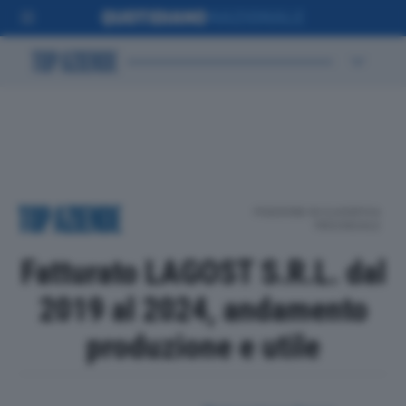
POSIZIONE IN CLASSIFICA
PROVINCIALE
Fatturato LAGOST S.R.L. dal
2019 al 2024, andamento
produzione e utile