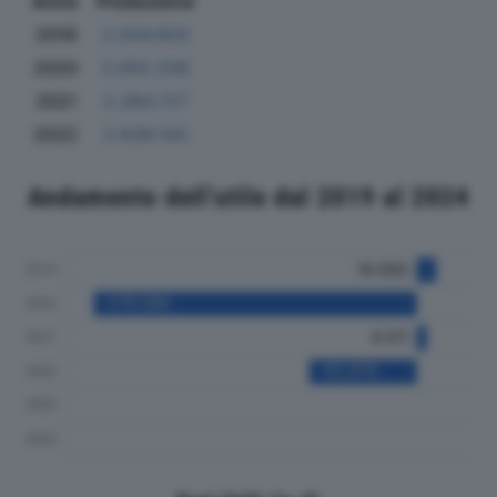
Anno
Produzione
2019
2.504.603
2020
2.002.336
2021
2.384.727
2022
2.639.143
Andamento dell'utile dal 2019 al 2024