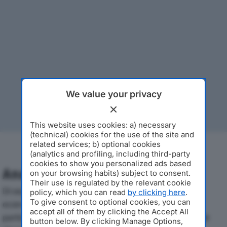
We value your privacy
This website uses cookies: a) necessary
(technical) cookies for the use of the site and
related services; b) optional cookies
(analytics and profiling, including third-party
cookies to show you personalized ads based
Analisi Economica 2019-2024
on your browsing habits) subject to consent.
Their use is regulated by the relevant cookie
Di seguito l'andamento dei principali indicatori
policy, which you can read
by clicking here
.
To give consent to optional cookies, you can
economici di LAGOST S.R.L.dal 2019 al 2024, con
accept all of them by clicking the Accept All
particolare attenzione a fatturato, produzione e utile
button below. By clicking Manage Options,