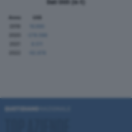
Dati Utili (in €)
Anno
Utili
2019
16.690
2020
-278.586
2021
8.511
2022
-92.878