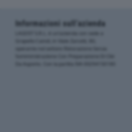
Informazioni sull’azienda
LAGOST S.R.L. è un'azienda con sede a
Gropello Cairoli, in Viale Zanotti, 80,
operante nel settore Ristorazione Senza
Somministrazione Con Preparazione Di Cibi
Da Asporto. Con la partita IVA 00294150180