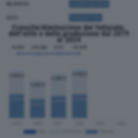
BILANCIO
ACQUISTA BILANCIO
SOCI
ACQUISTA SOCI
Crescita/diminuzione del fatturato,
dell'utile e della produzione dal 2019
al 2024