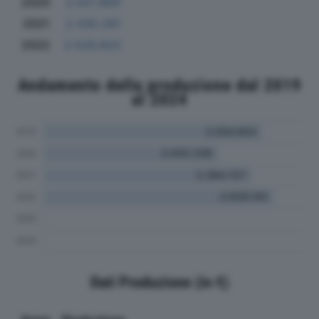
2020
2.021.884
2021
2.335.291
2022
2.528.822
Andamento della produzione dal 2019
al 2024
Dati Produzione (in €)