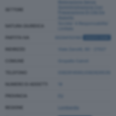
Ristorazione Senza
Somministrazione Con
SETTORE
Preparazione Di Cibi Da
Asporto
Societa' A Responsabilita'
NATURA GIURIDICA
Limitata
PARTITA IVA
00294150180
ACQUISTA VISURA
INDIRIZZO
Viale Zanotti, 80 - 27027
COMUNE
Gropello Cairoli
TELEFONO
0382814560;0382826539
NUMERO DI ADDETTI
18
PROVINCIA
PV
REGIONE
Lombardia