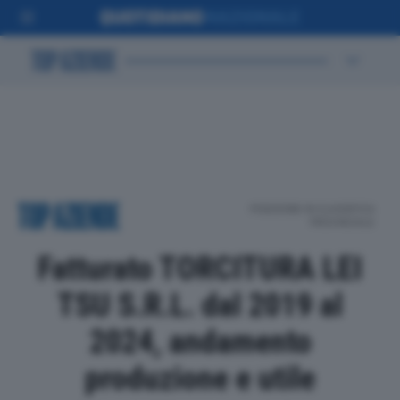
POSIZIONE IN CLASSIFICA
PROVINCIALE
Fatturato TORCITURA LEI
TSU S.R.L. dal 2019 al
2024, andamento
produzione e utile