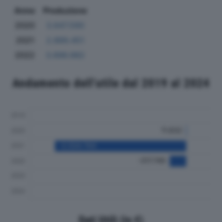
Anno
Produzione
2020
3.647.590
2021
2.889.451
2022
3.696.982
Andamento dell'utile dal 2019 al 2024
Dati Utili (in €)