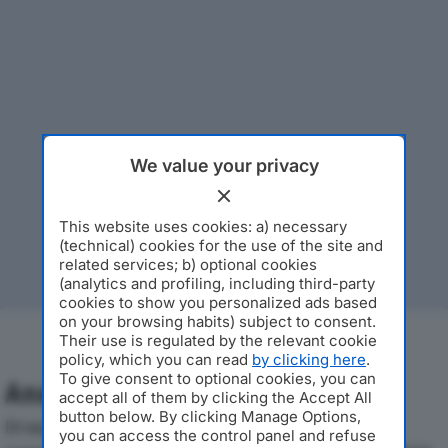
We value your privacy
This website uses cookies: a) necessary
(technical) cookies for the use of the site and
related services; b) optional cookies
(analytics and profiling, including third-party
cookies to show you personalized ads based
on your browsing habits) subject to consent.
Their use is regulated by the relevant cookie
policy, which you can read
by clicking here
.
To give consent to optional cookies, you can
Analisi Economica 2019-2024
accept all of them by clicking the Accept All
button below. By clicking Manage Options,
Di seguito l'andamento dei principali indicatori
you can access the control panel and refuse