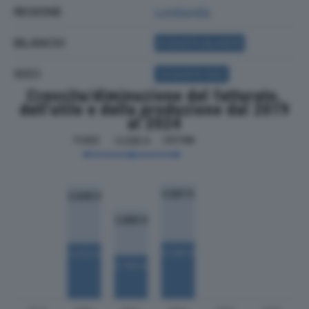
REGIONE
Lombardia
BILANCIO
ACQUISTA BILANCIO
SOCI
ACQUISTA SOCI
Crescita/diminuzione del fatturato,
dell'utile e della produzione dal 2019
al 2024