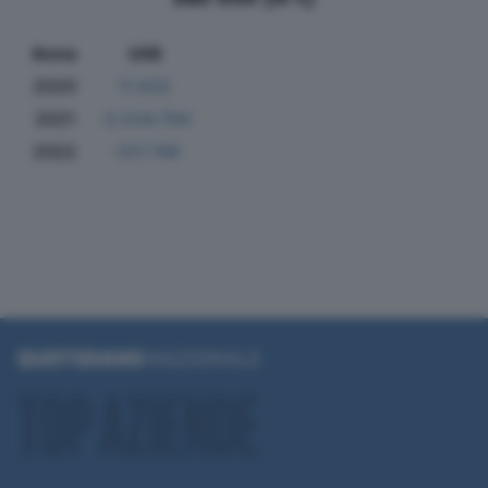
Anno
Utili
2020
11.632
2021
-2.534.764
2022
-317.749