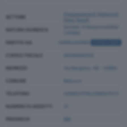
Preparazione E Filatura Di
SETTORE
Fibre Tessili
Societa' A Responsabilita'
NATURA GIURIDICA
Limitata
PARTITA IVA
00985430966
ACQUISTA VISURA
CODICE FISCALE
80040890156
INDIRIZZO
Via Bergamo, 66 - 20882
COMUNE
Bellusco
TELEFONO
0396021018;0396021572
NUMERO DI ADDETTI
31
PROVINCIA
MB