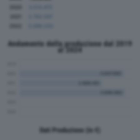
2020
3.513.472
2021
2.762.597
2022
3.589.233
Andamento della produzione dal 2019
al 2024
Dati Produzione (in €)