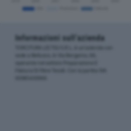
Informazioni sull’azienda
TORCITURA LEI TSU S.R.L. è un'azienda con
sede a Bellusco, in Via Bergamo, 66,
operante nel settore Preparazione E
Filatura Di Fibre Tessili. Con la partita IVA
00985430966