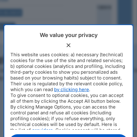
A BILANCIO
A SOCI
We value your privacy
This website uses cookies: a) necessary (technical)
azienda
cookies for the use of the site and related services;
b) optional cookies (analytics and profiling, including
issone, in Via Dante Alighieri, 45, operante nel settore 
third-party cookies to show you personalized ads
tita IVA 05070730964
based on your browsing habits) subject to consent.
Their use is regulated by the relevant cookie policy,
which you can read
by clicking here
.
To give consent to optional cookies, you can accept
all of them by clicking the Accept All button below.
By clicking Manage Options, you can access the
control panel and refuse all cookies (including
profiling cookies); if you refuse everything, only
technical cookies will be used by default. Here is
the list of
providers
. Cookie consent will be stored
and applied also to the other websites of Editoriale