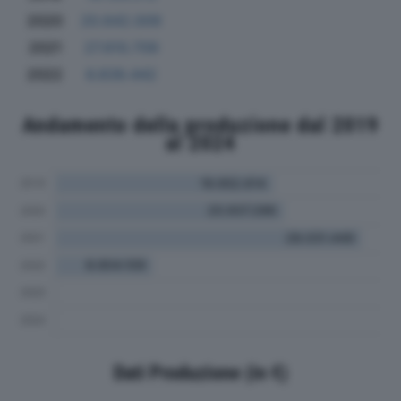
2020
20.642.009
2021
27.610.709
2022
6.839.442
Andamento della produzione dal 2019
al 2024
Dati Produzione (in €)