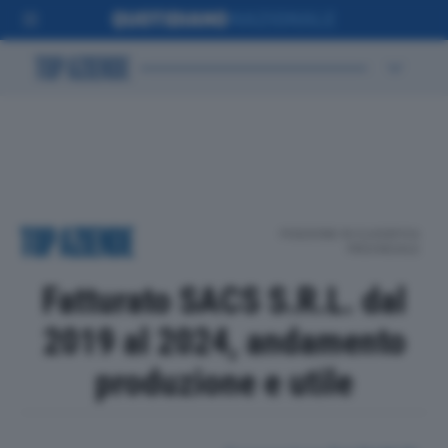
POSIZIONE IN CLASSIFICA
PROVINCIALE
Fatturato SACS S.R.L. dal
2019 al 2024, andamento
produzione e utile