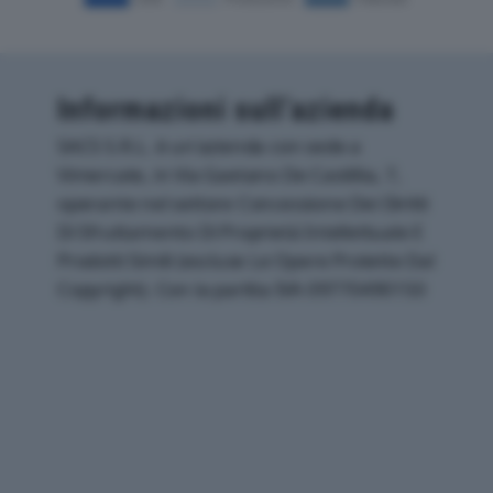
Informazioni sull’azienda
SACS S.R.L. è un'azienda con sede a
Vimercate, in Via Gaetano De Castillia, 7,
operante nel settore Concessione Dei Diritti
Di Sfruttamento Di Proprietà Intellettuale E
Prodotti Simili (escluse Le Opere Protette Dal
Copyright). Con la partita IVA 09770490150