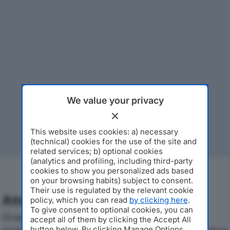
We value your privacy
This website uses cookies: a) necessary
(technical) cookies for the use of the site and
related services; b) optional cookies
(analytics and profiling, including third-party
cookies to show you personalized ads based
on your browsing habits) subject to consent.
Their use is regulated by the relevant cookie
Analisi Economica 2019-2024
policy, which you can read
by clicking here
.
To give consent to optional cookies, you can
Di seguito l'andamento dei principali indicatori
accept all of them by clicking the Accept All
button below. By clicking Manage Options,