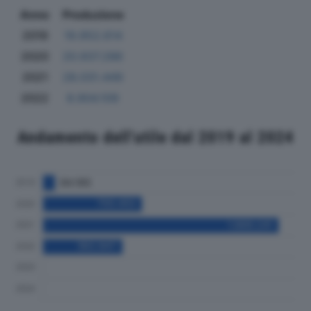
Anno
Produzione
2019
19.952.614
2020
20.937.286
2021
28.031.449
2022
8.904.109
Andamento dell'utile dal 2019 al 2024