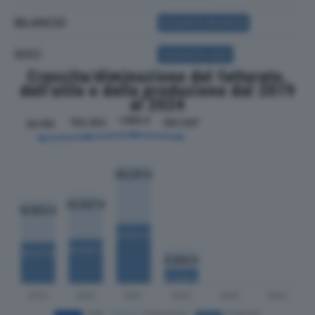
BILANCIO
ACQUISTA BILANCIO
SOCI
ACQUISTA SOCI
Crescita/diminuzione del fatturato,
dell'utile e della produzione dal 2019
al 2024