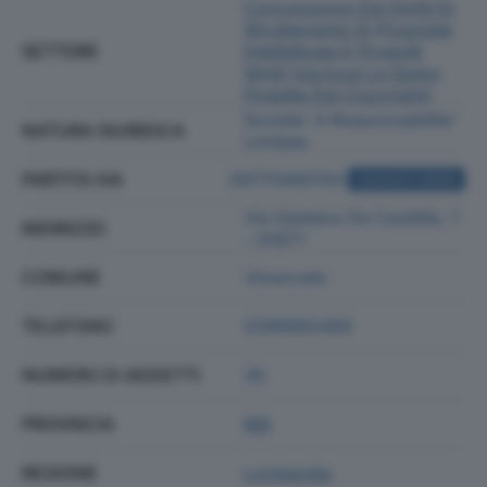
Concessione Dei Diritti Di
Sfruttamento Di Proprietà
SETTORE
Intellettuale E Prodotti
Simili (escluse Le Opere
Protette Dal Copyright)
Societa' A Responsabilita'
NATURA GIURIDICA
Limitata
PARTITA IVA
09770490150
ACQUISTA VISURA
Via Gaetano De Castillia, 7
INDIRIZZO
- 20871
COMUNE
Vimercate
TELEFONO
0396885489
NUMERO DI ADDETTI
36
PROVINCIA
MB
REGIONE
Lombardia