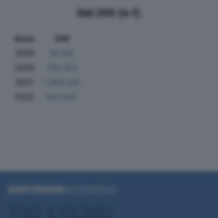
Dati Utili (in €)
Anno
Utili
2019
84.165
2020
700.453
2021
1.669.241
2022
562.847