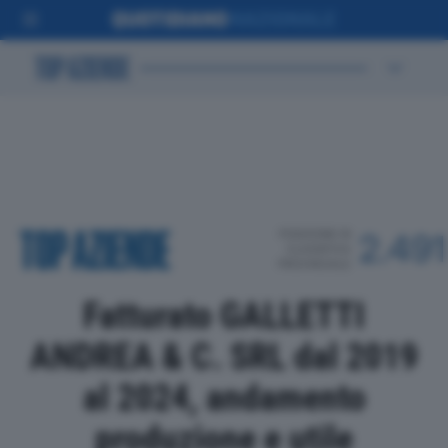
POSIZIONE IN
2.491
CLASSIFICA
PROVINCIALE
Fatturato GALLETTI
ANDREA & C. SRL dal 2019
al 2024, andamento
produzione e utile