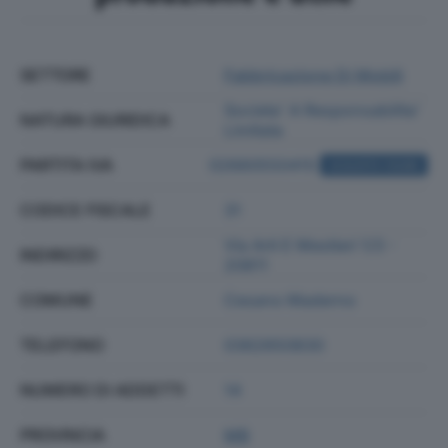
SETTORE
Fabbricazione Di Mobili
Societa' A Responsabilita'
NATURA GIURIDICA
Limitata
PARTITA IVA
02660550415
ACQUISTA VISURA
CODICE FISCALE
31
Via Arti E Mestieri 1/3 -
INDIRIZZO
20811
COMUNE
Cesano Maderno
TELEFONO
0362650830
NUMERO DI ADDETTI
14
PROVINCIA
MB