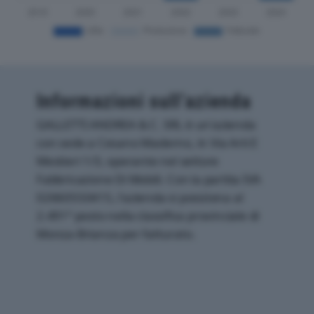
Informazioni sull’azienda
GALLETTI ANDREA & C. SRL è un'azienda
con sede a Cesano Maderno, in Via Arti E
Mestieri 1/3, operante nel settore
Fabbricazione Di Mobili. Con la partita IVA
02660550415, l'azienda si posiziona al
2.491° posto nella classifica provinciale di
Monza-Brianza per fatturato.