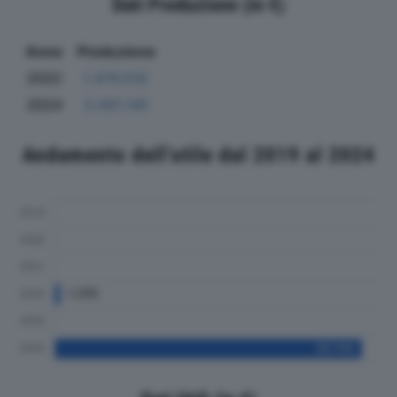
Dati Produzione (in €)
Anno
Produzione
2022
1.474.532
2024
2.001.145
Andamento dell'utile dal 2019 al 2024