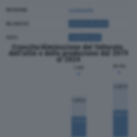
REGIONE
Lombardia
BILANCIO
ACQUISTA BILANCIO
SOCI
ACQUISTA SOCI
Crescita/diminuzione del fatturato,
dell'utile e della produzione dal 2019
al 2024