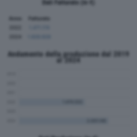
Dati Fatturato (in €)
Anno
Fatturato
2022
1.471.174
2024
1.926.928
Andamento della produzione dal 2019
al 2024