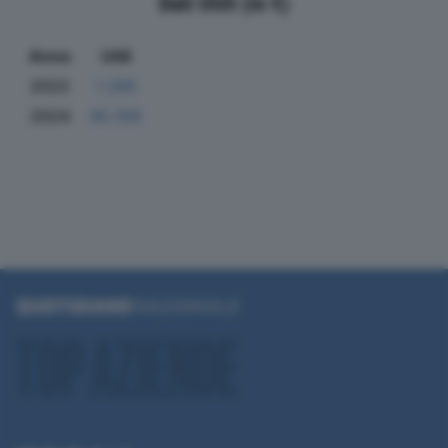
Dati Utili (in €)
Anno
Utili
2022
1.295
2024
85.159