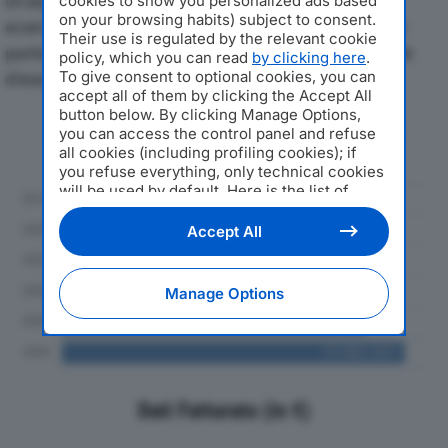
Di seguito l'andamento dei principali indicatori
cookies to show you personalized ads based
on your browsing habits) subject to consent.
economici di FIRMA ITALIA SPAdal 2019 al 2024, con
Their use is regulated by the relevant cookie
particolare attenzione a fatturato, produzione e utile
policy, which you can read
by clicking here
.
To give consent to optional cookies, you can
d'esercizio.
accept all of them by clicking the Accept All
button below. By clicking Manage Options,
Andamento del fatturato dal 2019
you can access the control panel and refuse
al 2024
all cookies (including profiling cookies); if
you refuse everything, only technical cookies
will be used by default. Here is the list of
providers
. Cookie consent will be stored and
applied also to the other websites of
Accept All
Editoriale Nazionale and their subdomains. By
expressing your choice on this site, you will
therefore not be asked again on other
Manage Options
Editoriale Nazionale websites that use the
same consent management platform (CMP).
You can still modify or withdraw your choice
at any time through the “Privacy Settings”
section.
Dati Fatturato (in €)