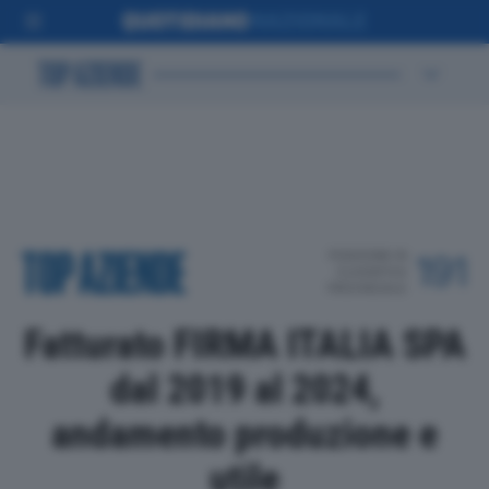
POSIZIONE IN
191
CLASSIFICA
PROVINCIALE
Fatturato FIRMA ITALIA SPA
dal 2019 al 2024,
andamento produzione e
utile