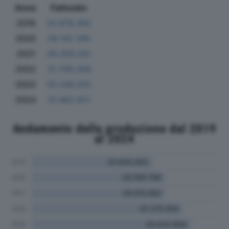
Anno
Fatturato
2019
25.878.492
2020
28.142.395
2021
28.358.561
2022
31.709.268
2023
33.246.255
2024
37.482.921
Andamento della produzione dal 2019
al 2024