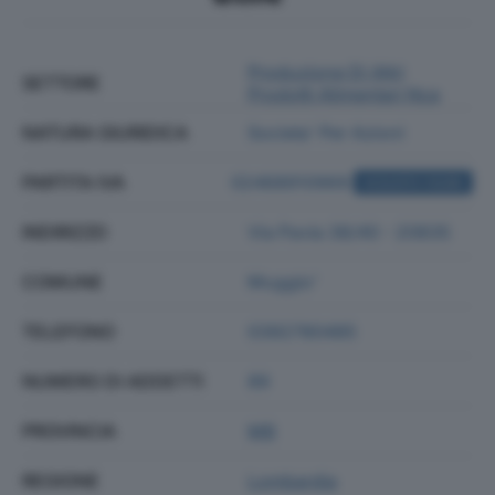
Produzione Di Altri
SETTORE
Prodotti Alimentari Nca
NATURA GIURIDICA
Societa' Per Azioni
PARTITA IVA
02468910969
ACQUISTA VISURA
INDIRIZZO
Via Pavia 38/40 - 20835
COMUNE
Muggio'
TELEFONO
0392780485
NUMERO DI ADDETTI
89
PROVINCIA
MB
REGIONE
Lombardia