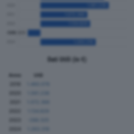
Dati Utili (in €)
Anno
Utili
2019
1.460.078
2020
1.561.238
2021
1.072.366
2022
1.134.829
2023
-288.325
2024
1.263.318