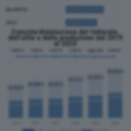
BILANCIO
ACQUISTA BILANCIO
SOCI
ACQUISTA SOCI
Crescita/diminuzione del fatturato,
dell'utile e della produzione dal 2019
al 2024