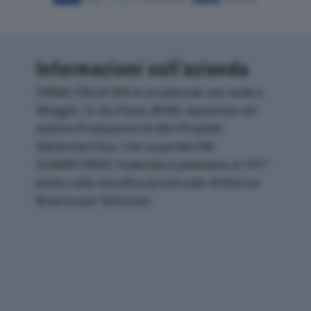
Informazioni sull’azienda
FIRMA ITALIA SPA è un'azienda con sede a
Muggio', in Via Pavia 38/40, operante nel
settore Produzione Di Altri Prodotti
Alimentari Nca. Con la partita IVA
02468910969, l'azienda si posiziona al 191°
posto nella classifica provinciale di Monza-
Brianza per fatturato.