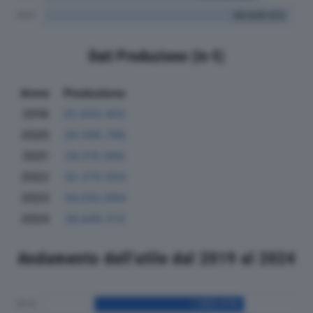
Dati Produzione (in €)
Anno
Produzione
2019
25.843.402
2020
28.595.786
2021
28.515.060
2022
32.270.554
2023
34.032.694
2024
38.645.513
Andamento dell'utile dal 2019 al 2024