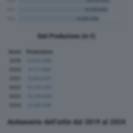
Dati Produzione (in €)
Anno
Produzione
2019
8.820.986
2020
8.571.690
2021
9.904.597
2022
10.270.423
2023
10.016.839
2024
9.056.306
Andamento dell'utile dal 2019 al 2024