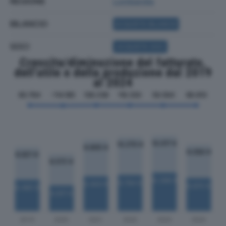
REGIONE
Lombardia
BILANCIO
ACQUISTA BILANCIO
SOCI
ACQUISTA SOCI
Crescita/diminuzione del fatturato,
dell'utile e della produzione dal 2019
al 2024