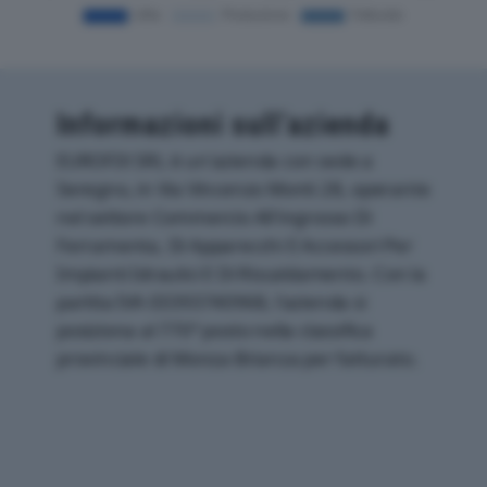
Informazioni sull’azienda
EUROFIX SRL è un'azienda con sede a
Seregno, in Via Vincenzo Monti 28, operante
nel settore Commercio All'ingrosso Di
Ferramenta, Di Apparecchi E Accessori Per
Impianti Idraulici E Di Riscaldamento. Con la
partita IVA 03393740968, l'azienda si
posiziona al 770° posto nella classifica
provinciale di Monza-Brianza per fatturato.