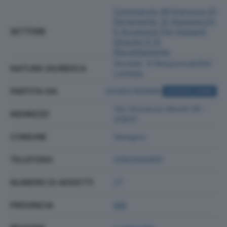
Commercio All'ingrosso Di
Ferramenta, Di Apparecchi
SETTORE
E Accessori Per Impianti
Idraulici E Di
Riscaldamento
Societa' A Responsabilita'
NATURA GIURIDICA
Limitata
PARTITA IVA
03393740968
ACQUISTA VISURA
Via Vincenzo Monti 28 -
INDIRIZZO
20831
COMUNE
Seregno
TELEFONO
0362942897
NUMERO DI ADDETTI
27
PROVINCIA
MB