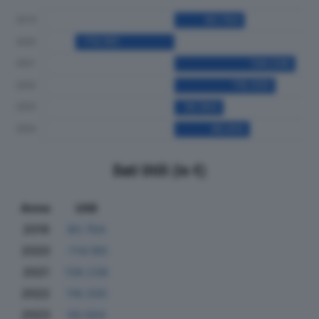
Dati Utili (in €)
Anno
Utili
2019
80.764
2020
-114.185
2021
139.238
2022
116.330
2023
56.564