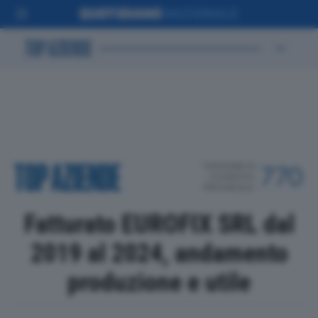
POSIZIONE IN
770
CLASSIFICA
PROVINCIALE
Fatturato EUROFIX SRL dal
2019 al 2024, andamento
produzione e utile