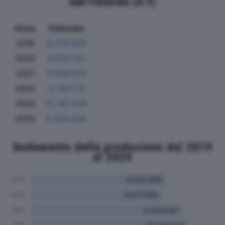
Dati Fatturato (in €)
Anno
Fatturato
2019
8.479.900
2020
6.916.752
2021
9.404.034
2022
9.794.178
2023
10.397.508
2024
8.969.966
Andamento della produzione dal 2019
al 2024