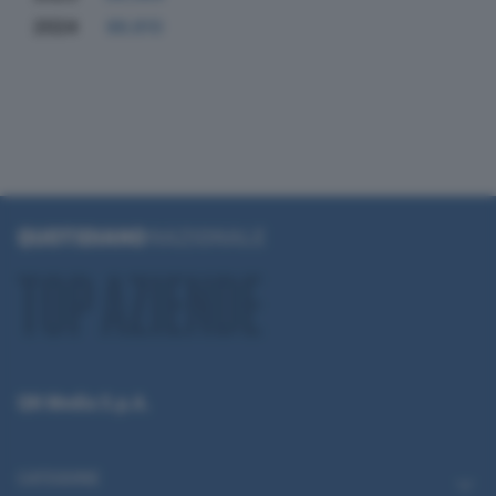
2024
86.810
QN Media S.p.A.
CATEGORIE