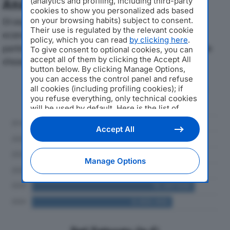
Analisi Economica 2019-2024
(analytics and profiling, including third-party
cookies to show you personalized ads based
Di seguito l'andamento dei principali indicatori
on your browsing habits) subject to consent.
Their use is regulated by the relevant cookie
economici di EUROFIX SRLdal 2019 al 2024, con
policy, which you can read
by clicking here
.
particolare attenzione a fatturato, produzione e utile
To give consent to optional cookies, you can
accept all of them by clicking the Accept All
d'esercizio.
button below. By clicking Manage Options,
you can access the control panel and refuse
Andamento del fatturato dal 2019
all cookies (including profiling cookies); if
al 2024
you refuse everything, only technical cookies
will be used by default. Here is the list of
providers
. Cookie consent will be stored and
applied also to the other websites of
Accept All
Editoriale Nazionale and their subdomains. By
expressing your choice on this site, you will
therefore not be asked again on other
Manage Options
Editoriale Nazionale websites that use the
same consent management platform (CMP).
You can still modify or withdraw your choice
at any time through the “Privacy Settings”
section.