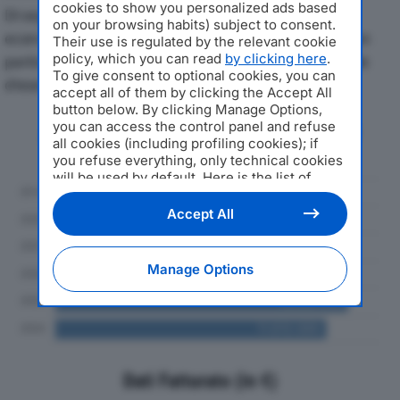
cookies to show you personalized ads based
Di seguito l'andamento dei principali indicatori
on your browsing habits) subject to consent.
economici di DESA PHARMA SRLdal 2019 al 2024, con
Their use is regulated by the relevant cookie
policy, which you can read
by clicking here
.
particolare attenzione a fatturato, produzione e utile
To give consent to optional cookies, you can
d'esercizio.
accept all of them by clicking the Accept All
button below. By clicking Manage Options,
you can access the control panel and refuse
Andamento del fatturato dal 2019
all cookies (including profiling cookies); if
al 2024
you refuse everything, only technical cookies
will be used by default. Here is the list of
providers
. Cookie consent will be stored and
applied also to the other websites of
Accept All
Editoriale Nazionale and their subdomains. By
expressing your choice on this site, you will
therefore not be asked again on other
Manage Options
Editoriale Nazionale websites that use the
same consent management platform (CMP).
You can still modify or withdraw your choice
at any time through the “Privacy Settings”
section.
Dati Fatturato (in €)