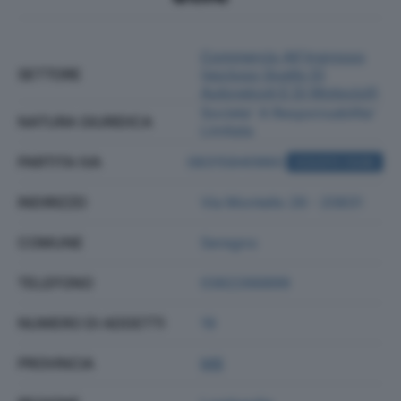
Commercio All'ingrosso
SETTORE
(escluso Quello Di
Autoveicoli E Di Motocicli)
Societa' A Responsabilita'
NATURA GIURIDICA
Limitata
PARTITA IVA
08315840960
ACQUISTA VISURA
INDIRIZZO
Via Montello 26 - 20831
COMUNE
Seregno
TELEFONO
0362266899
NUMERO DI ADDETTI
19
PROVINCIA
MB