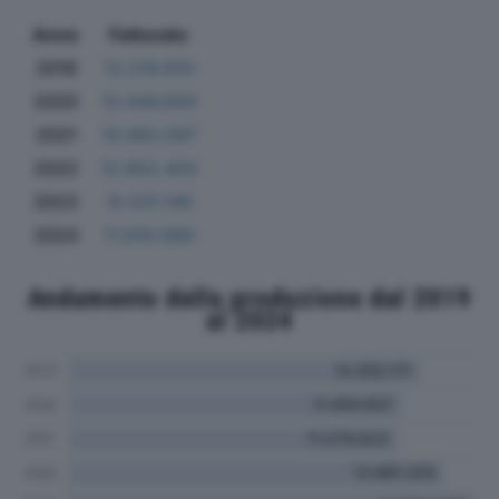
Anno
Fatturato
2019
12.219.610
2020
12.044.930
2021
10.063.597
2022
12.652.420
2023
12.531.145
2024
11.610.589
Andamento della produzione dal 2019
al 2024