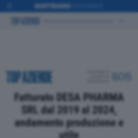
POSIZIONE IN
605
CLASSIFICA
PROVINCIALE
Fatturato DESA PHARMA
SRL dal 2019 al 2024,
andamento produzione e
utile