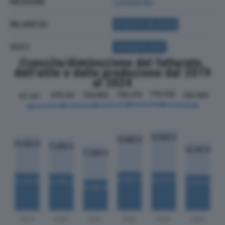
REGIONE
Lombardia
BILANCIO
ACQUISTA BILANCIO
SOCI
ACQUISTA SOCI
Crescita/diminuzione del fatturato,
dell'utile e della produzione dal 2019
al 2024