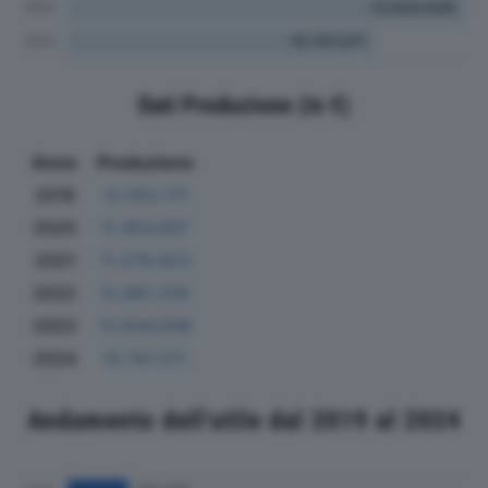
Dati Produzione (in €)
Anno
Produzione
2019
12.052.171
2020
11.454.607
2021
11.279.623
2022
12.881.205
2023
13.934.938
2024
10.747.371
Andamento dell'utile dal 2019 al 2024