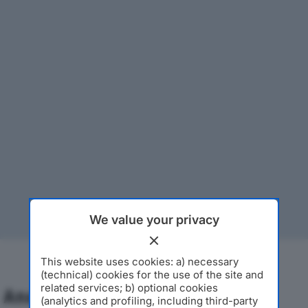
We value your privacy
This website uses cookies: a) necessary
(technical) cookies for the use of the site and
related services; b) optional cookies
Analisi Economica 2019-2024
(analytics and profiling, including third-party