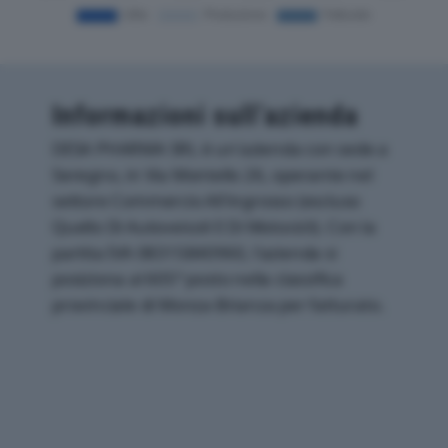
Informazioni sull’azienda
DESA PHARMA SRL è un'azienda con sede a
Seregno, in Via Montello 26, operante nel
settore Commercio All'ingrosso (escluso
Quello Di Autoveicoli E Di Motocicli). Con la
partita IVA 08315840960, l'azienda si
posiziona al 605° posto nella classifica
provinciale di Monza-Brianza per fatturato.