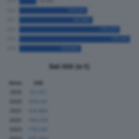
Dati Utili (in €)
Anno
Utili
2019
121.417
2020
479.041
2021
516.869
2022
708.225
2023
779.545
2024
435.664