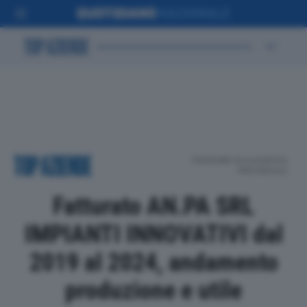
POSIZIONE IN CLASSIFICA
PROVINCIALE
Fatturato AN.PA SRL
IMPIANTI INNOVATIVI dal
2019 al 2024, andamento
produzione e utile