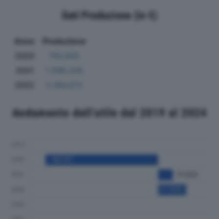
Dati Produzione (in €)
Anno
Produzione
2020
744.426
2021
1.098.335
2022
2.184.073
Andamento dell'utile dal 2019 al 2024