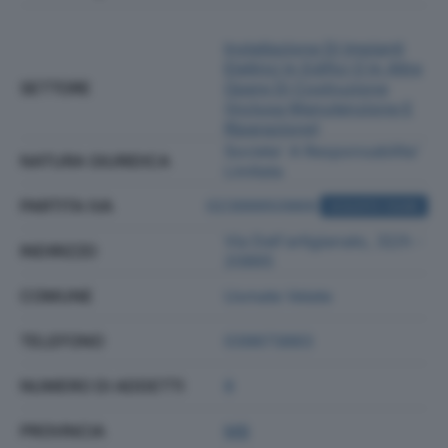
Installazione Di Impianti
Elettrici In Edifici O In Altre
SETTORE
Opere Di Costruzione
(inclusa Manutenzione E
Riparazione)
Societa' A Responsabilita'
NATURA GIURIDICA
Limitata
PARTITA IVA
02399950969
ACQUISTA VISURA
Via Dell'artigianato, 32/h -
INDIRIZZO
20865
COMUNE
Usmate Velate
TELEFONO
039673883
NUMERO DI ADDETTI
8
PROVINCIA
MB