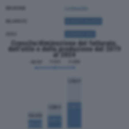
REGIONE
Lombardia
BILANCIO
ACQUISTA BILANCIO
SOCI
ACQUISTA SOCI
Crescita/diminuzione del fatturato,
dell'utile e della produzione dal 2019
al 2024