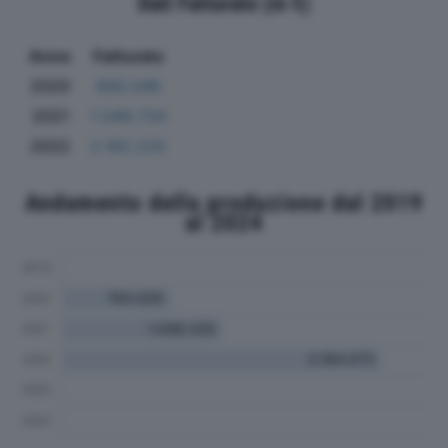
Dati Fatturato (in €)
Anno
Fatturato
2020
690.046
2021
1.049.734
2022
2.182.233
Andamento della produzione dal 2019
al 2024