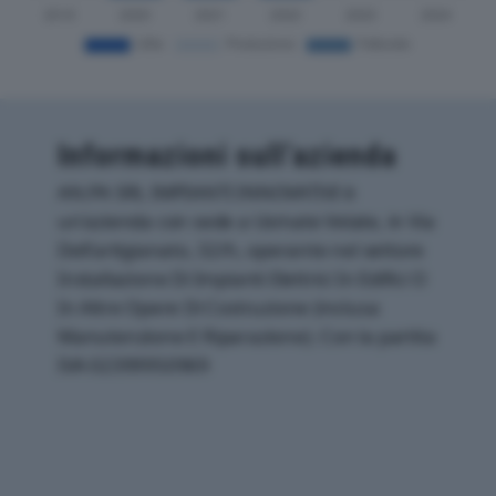
Informazioni sull’azienda
AN.PA SRL IMPIANTI INNOVATIVI è
un'azienda con sede a Usmate Velate, in Via
Dell'artigianato, 32/h, operante nel settore
Installazione Di Impianti Elettrici In Edifici O
In Altre Opere Di Costruzione (inclusa
Manutenzione E Riparazione). Con la partita
IVA 02399950969