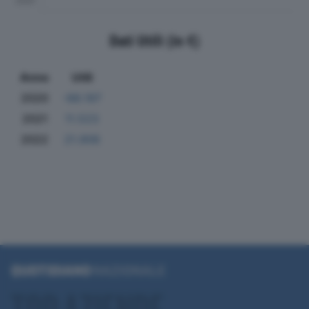
Dati Utili (in €)
Anno
Utili
2020
-88.197
2021
11.523
2022
21.906