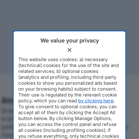
We value your privacy
This website uses cookies: a) necessary
(technical) cookies for the use of the site and
related services; b) optional cookies
(analytics and profiling, including third-party
cookies to show you personalized ads based
on your browsing habits) subject to consent.
Their use is regulated by the relevant cookie
Analisi Economica 2019-2024
policy, which you can read
by clicking here
.
To give consent to optional cookies, you can
Di seguito l'andamento dei principali indicatori
accept all of them by clicking the Accept All
economici di WINLAB S.R.L.dal 2019 al 2024, con
button below. By clicking Manage Options,
you can access the control panel and refuse
particolare attenzione a fatturato, produzione e utile
all cookies (including profiling cookies); if
d'esercizio.
you refuse everything, only technical cookies