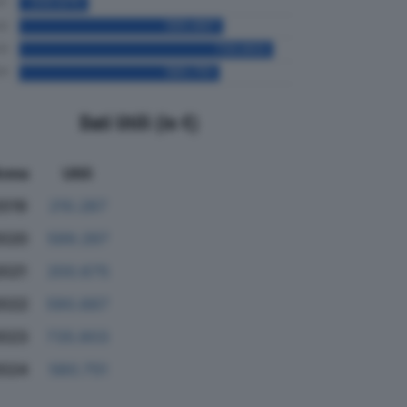
Dati Utili (in €)
nno
Utili
2019
210.287
020
599.297
2021
200.675
2022
590.887
023
735.903
024
580.751