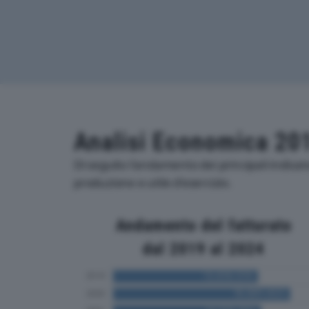
Analisi Economica 20
Di seguito l'andamento dei principali indica
produzione e utile d'esercizio.
Andamento del fatturato
dal 2019 al 2024