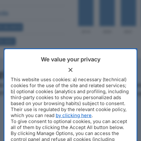
dia
A BILANCIO
A SOCI
We value your privacy
azienda
This website uses cookies: a) necessary (technical)
on sede a Milano, in Via Marsala 9, operante nel settore F
cookies for the use of the site and related services;
b) optional cookies (analytics and profiling, including
50, l'azienda si posiziona al 5.296° posto nella classifica 
third-party cookies to show you personalized ads
based on your browsing habits) subject to consent.
Their use is regulated by the relevant cookie policy,
which you can read
by clicking here
.
To give consent to optional cookies, you can accept
all of them by clicking the Accept All button below.
By clicking Manage Options, you can access the
control panel and refuse all cookies (including