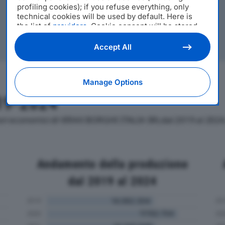
profiling cookies); if you refuse everything, only
technical cookies will be used by default. Here is
the list of
providers
. Cookie consent will be stored
and applied also to the other websites of Editoriale
Nazionale and their subdomains. By expressing your
Accept All
choice on this site, you will therefore not be asked
again on other Editoriale Nazionale websites that
use the same consent management platform (CMP).
Manage Options
You can still modify or withdraw your choice at any
time through the “Privacy Settings” section.
19-2024
tori economici di VIRAX BORGHI ITALIA SRLdal 2019 al 2024,
Andamento della produzione
dal 2019 al 2024