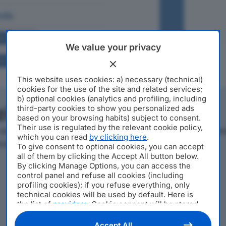
dia
A BILANCIO
We value your privacy
A SOCI
This website uses cookies: a) necessary (technical)
cookies for the use of the site and related services;
b) optional cookies (analytics and profiling, including
third-party cookies to show you personalized ads
azienda
based on your browsing habits) subject to consent.
Their use is regulated by the relevant cookie policy,
 con sede a Milano, in Piazzetta Umberto Giordano 2, ope
which you can read
by clicking here
.
coli E Di Motocicli). Con la partita IVA 07266261218
To give consent to optional cookies, you can accept
all of them by clicking the Accept All button below.
By clicking Manage Options, you can access the
control panel and refuse all cookies (including
profiling cookies); if you refuse everything, only
technical cookies will be used by default. Here is
the list of
providers
. Cookie consent will be stored
and applied also to the other websites of Editoriale
Nazionale and their subdomains. By expressing your
Accept All