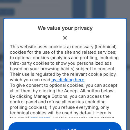
A SOCI
We value your privacy
This website uses cookies: a) necessary (technical)
cookies for the use of the site and related services;
azienda
b) optional cookies (analytics and profiling, including
third-party cookies to show you personalized ads
n'azienda con sede a Milano, in Piazza Carlo Erba 6, ope
based on your browsing habits) subject to consent.
i. Con la partita IVA 08714130963
Their use is regulated by the relevant cookie policy,
which you can read
by clicking here
.
To give consent to optional cookies, you can accept
all of them by clicking the Accept All button below.
By clicking Manage Options, you can access the
control panel and refuse all cookies (including
profiling cookies); if you refuse everything, only
technical cookies will be used by default. Here is
the list of
providers
. Cookie consent will be stored
and applied also to the other websites of Editoriale
Nazionale and their subdomains. By expressing your