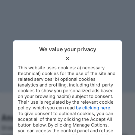
We value your privacy
This website uses cookies: a) necessary
(technical) cookies for the use of the site and
related services; b) optional cookies
(analytics and profiling, including third-party
cookies to show you personalized ads based
on your browsing habits) subject to consent.
Their use is regulated by the relevant cookie
policy, which you can read
by clicking here
.
To give consent to optional cookies, you can
Analisi Economica 2019-2024
accept all of them by clicking the Accept All
button below. By clicking Manage Options,
Di seguito l'andamento dei principali indicatori
you can access the control panel and refuse