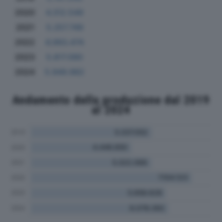
2020
4.312.549
2021
5.257.749
2022
6.993.474
2023
5.817.090
2024
5.949.982
Andamento della produzione dal 2019
al 2024