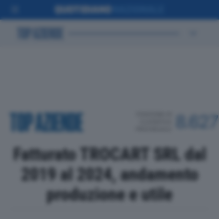
POSIZIONE IN
8.627
CLASSIFICA
PROVINCIALE
Fatturato TROCART SRL dal
2019 al 2024, andamento
produzione e utile