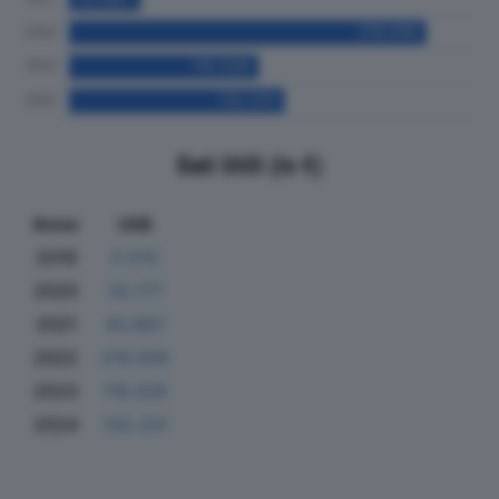
Dati Utili (in €)
Anno
Utili
2019
5.510
2020
32.177
2021
43.887
2022
219.059
2023
116.328
2024
132.231