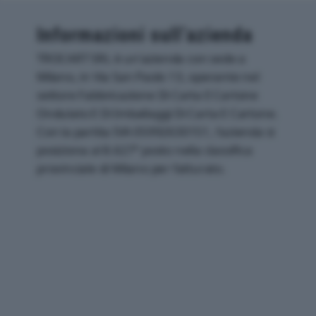
Informazioni sull’azienda
TROCART SRL è un'azienda con sede a
Milano, in Via San Paolo 13, operante nel
settore Fabbricazione Di Carta E Cartone
Ondulato E Di Imballaggi Di Carta E Cartone.
Con la partita IVA 05992630151, l'azienda si
posiziona al 8.627° posto nella classifica
provinciale di Milano per fatturato.