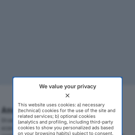
We value your privacy
This website uses cookies: a) necessary
Analisi Economica 2019-2024
(technical) cookies for the use of the site and
related services; b) optional cookies
Di seguito l'andamento dei principali indicatori
(analytics and profiling, including third-party
economici di TROCART SRLdal 2019 al 2024, con
cookies to show you personalized ads based
on your browsing habits) subject to consent.