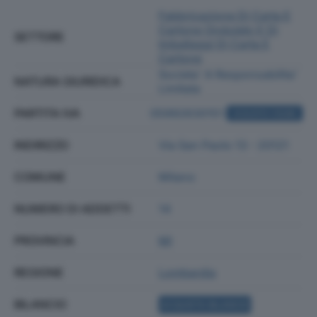
Fabbricazione Di Carta E
Cartone Ondulato E Di
SETTORE
Imballaggi Di Carta E
Cartone
Societa' A Responsabilita'
NATURA GIURIDICA
Limitata
PARTITA IVA
05992630151
ACQUISTA VISURA
INDIRIZZO
Via San Paolo 13 - 20121
COMUNE
Milano
NUMERO DI ADDETTI
14
PROVINCIA
MI
REGIONE
Lombardia
BILANCIO
ACQUISTA BILANCIO