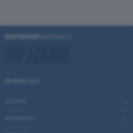
QN Media S.p.A.
CATEGORIE
ABBONAMENTI