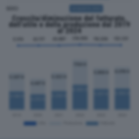
SOCI
ACQUISTA SOCI
Crescita/diminuzione del fatturato,
dell'utile e della produzione dal 2019
al 2024