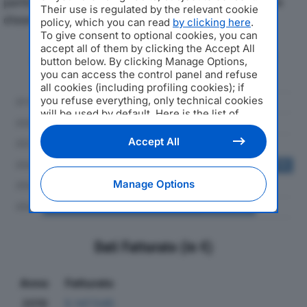
particolare attenzione a fatturato, produzione e utile
Their use is regulated by the relevant cookie
d'esercizio.
policy, which you can read
by clicking here
.
To give consent to optional cookies, you can
accept all of them by clicking the Accept All
Andamento del fatturato dal 2019
button below. By clicking Manage Options,
al 2024
you can access the control panel and refuse
all cookies (including profiling cookies); if
you refuse everything, only technical cookies
will be used by default. Here is the list of
providers
. Cookie consent will be stored and
applied also to the other websites of
Accept All
Editoriale Nazionale and their subdomains. By
expressing your choice on this site, you will
therefore not be asked again on other
Manage Options
Editoriale Nazionale websites that use the
same consent management platform (CMP).
You can still modify or withdraw your choice
at any time through the “Privacy Settings”
section.
Dati Fatturato (in €)
Anno
Fatturato
2019
5.147.545