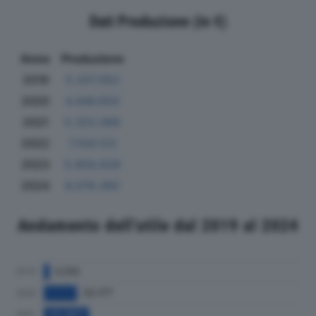
Dati Produzione (in €)
Anno
Produzione
2019
5.337.052
2020
4.446.650
2021
5.322.066
2022
7.104.123
2023
5.958.628
2024
6.078.392
Andamento dell'utile dal 2019 al 2024