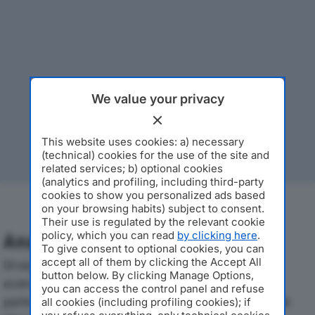
We value your privacy
This website uses cookies: a) necessary
(technical) cookies for the use of the site and
related services; b) optional cookies
(analytics and profiling, including third-party
cookies to show you personalized ads based
on your browsing habits) subject to consent.
Their use is regulated by the relevant cookie
policy, which you can read
by clicking here
.
Analisi Economica 2019-2024
To give consent to optional cookies, you can
accept all of them by clicking the Accept All
Di seguito l'andamento dei principali indicatori
button below. By clicking Manage Options,
economici di TREEE S.R.L.dal 2019 al 2024, con
you can access the control panel and refuse
particolare attenzione a fatturato, produzione e utile
all cookies (including profiling cookies); if