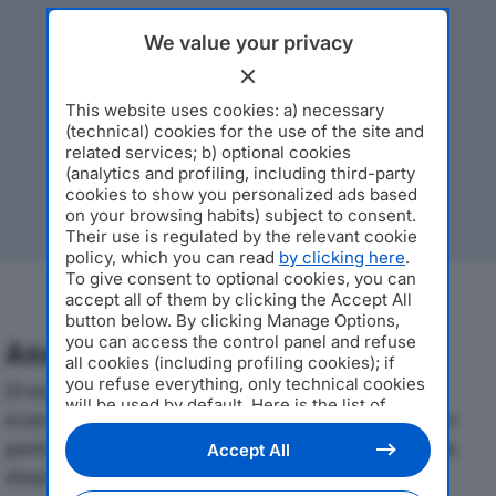
We value your privacy
This website uses cookies: a) necessary
(technical) cookies for the use of the site and
related services; b) optional cookies
(analytics and profiling, including third-party
cookies to show you personalized ads based
on your browsing habits) subject to consent.
Their use is regulated by the relevant cookie
policy, which you can read
by clicking here
.
To give consent to optional cookies, you can
accept all of them by clicking the Accept All
button below. By clicking Manage Options,
you can access the control panel and refuse
Analisi Economica 2019-2024
all cookies (including profiling cookies); if
you refuse everything, only technical cookies
Di seguito l'andamento dei principali indicatori
will be used by default. Here is the list of
economici di TETRIS GROUP SRLdal 2019 al 2024, con
providers
. Cookie consent will be stored and
particolare attenzione a fatturato, produzione e utile
applied also to the other websites of
Accept All
Editoriale Nazionale and their subdomains. By
d'esercizio.
expressing your choice on this site, you will