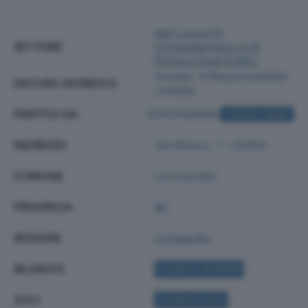
Altri Lavori Di
SETTORE
Completamento E Di
Finitura Degli Edifici
Societa' A Responsabilita'
NATURA GIURIDICA
Limitata
PARTITA IVA
10787560969
ACQUISTA VISURA
INDIRIZZO
Via Milano, 7 - 20084
COMUNE
Lacchiarella
PROVINCIA
MI
REGIONE
Lombardia
BILANCIO
ACQUISTA BILANCIO
SOCI
ACQUISTA SOCI