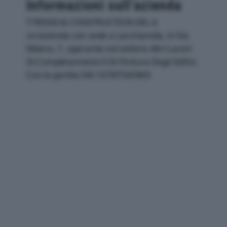
Informazioni sull’azienda
T-TREND & CONSTRUCTION SRL è
un'azienda con sede a Lacchiarella, in Via
Milano, 7, operante nel settore Altri Lavori
Di Completamento E Di Finitura Degli Edifici.
Con la partita IVA 10787560969