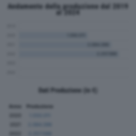
Andamento della produzione dal 2019
al 2024
Dati Produzione (in €)
Anno
Produzione
2020
1.550.011
2021
2.084.396
2022
2.257.588