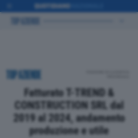
POSIZIONE IN CLASSIFICA
PROVINCIALE
Fatturato T-TREND &
CONSTRUCTION SRL dal
2019 al 2024, andamento
produzione e utile