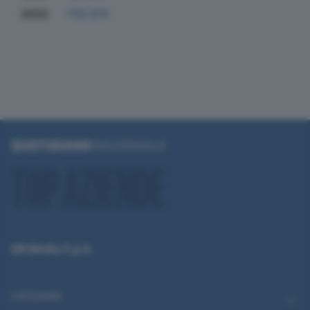
2022
709.619
QN Media S.p.A.
CATEGORIE