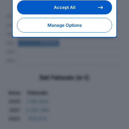
providers
. Cookie consent will be stored and
al 2024
applied also to the other websites of
Accept All
Editoriale Nazionale and their subdomains. By
expressing your choice on this site, you will
therefore not be asked again on other
Manage Options
Editoriale Nazionale websites that use the
same consent management platform (CMP).
You can still modify or withdraw your choice
at any time through the “Privacy Settings”
section.
Dati Fatturato (in €)
Anno
Fatturato
2020
1.491.834
2021
2.302.459
2022
979.870