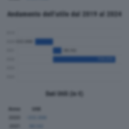
Andamento dell'utile dal 2019 al 2024
Dati Utili (in €)
Anno
Utili
2020
-202.698
2021
96.142