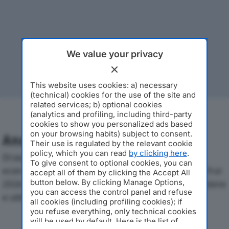
We value your privacy
This website uses cookies: a) necessary
(technical) cookies for the use of the site and
related services; b) optional cookies
(analytics and profiling, including third-party
cookies to show you personalized ads based
on your browsing habits) subject to consent.
Analisi Economica 2019-2024
Their use is regulated by the relevant cookie
policy, which you can read
by clicking here
.
Di seguito l'andamento dei principali indicatori
To give consent to optional cookies, you can
economici di T-TREND & CONSTRUCTION SRLdal 2019 al
accept all of them by clicking the Accept All
button below. By clicking Manage Options,
2024, con particolare attenzione a fatturato, produzione
you can access the control panel and refuse
e utile d'esercizio.
all cookies (including profiling cookies); if
you refuse everything, only technical cookies
will be used by default. Here is the list of
Andamento del fatturato dal 2019