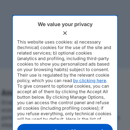
We value your privacy
This website uses cookies: a) necessary
(technical) cookies for the use of the site and
related services; b) optional cookies
(analytics and profiling, including third-party
cookies to show you personalized ads based
on your browsing habits) subject to consent.
Their use is regulated by the relevant cookie
policy, which you can read
by clicking here
.
To give consent to optional cookies, you can
Analisi Economica 2019-2024
accept all of them by clicking the Accept All
button below. By clicking Manage Options,
Di seguito l'andamento dei principali indicatori
you can access the control panel and refuse
all cookies (including profiling cookies); if
economici di SUPERCAR SRLdal 2019 al 2024, con
you refuse everything, only technical cookies
particolare attenzione a fatturato, produzione e utile
will be used by default. Here is the list of
d'esercizio.
providers
. Cookie consent will be stored and