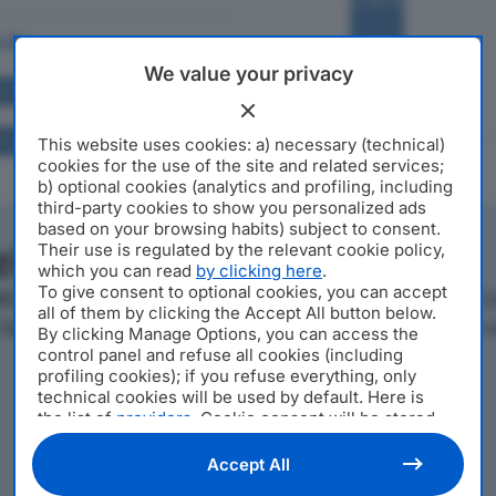
dia
We value your privacy
A BILANCIO
A SOCI
This website uses cookies: a) necessary (technical)
cookies for the use of the site and related services;
b) optional cookies (analytics and profiling, including
third-party cookies to show you personalized ads
based on your browsing habits) subject to consent.
Their use is regulated by the relevant cookie policy,
azienda
which you can read
by clicking here
.
To give consent to optional cookies, you can accept
LITA’ LIMITATA SEMPLIFICATA è un'azienda con sede a Co
all of them by clicking the Accept All button below.
ettaglio Di Frutta E Verdura In Esercizi Specializzati. Con
By clicking Manage Options, you can access the
control panel and refuse all cookies (including
profiling cookies); if you refuse everything, only
technical cookies will be used by default. Here is
the list of
providers
. Cookie consent will be stored
and applied also to the other websites of Editoriale
Nazionale and their subdomains. By expressing your
Accept All
choice on this site, you will therefore not be asked