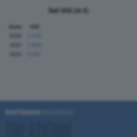
Dati Utili (in €)
Anno
Utili
2020
2.505
2021
2.606
2022
6.507