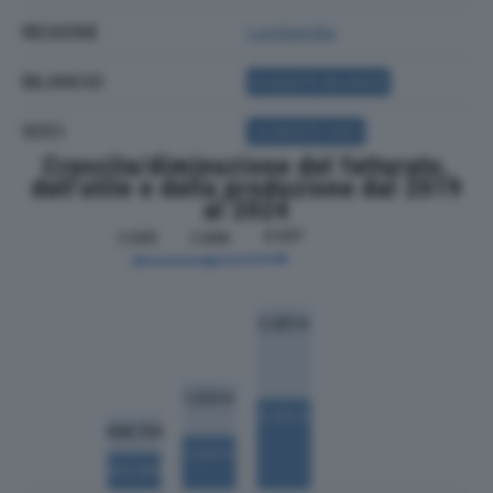
REGIONE
Lombardia
BILANCIO
ACQUISTA BILANCIO
SOCI
ACQUISTA SOCI
Crescita/diminuzione del fatturato,
dell'utile e della produzione dal 2019
al 2024