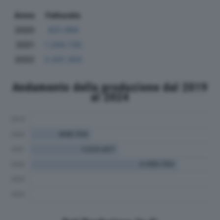
Anno
Fatturato
2020
831.094
2021
1.200.735
2022
2.031.303
Andamento della produzione dal 2019
al 2024