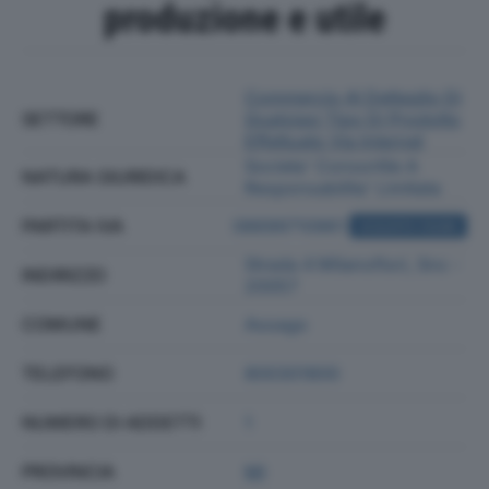
produzione e utile
Commercio Al Dettaglio Di
SETTORE
Qualsiasi Tipo Di Prodotto
Effettuato Via Internet
Societa' Consortile A
NATURA GIURIDICA
Responsabilita' Limitata
PARTITA IVA
08699710961
ACQUISTA VISURA
Strada 4 Milanofiori, Snc -
INDIRIZZO
20057
COMUNE
Assago
TELEFONO
800301800
NUMERO DI ADDETTI
1
PROVINCIA
MI