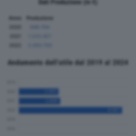
Dati Produzione (in €)
Anno
Produzione
2020
848.704
2021
1.223.427
2022
2.050.703
Andamento dell'utile dal 2019 al 2024