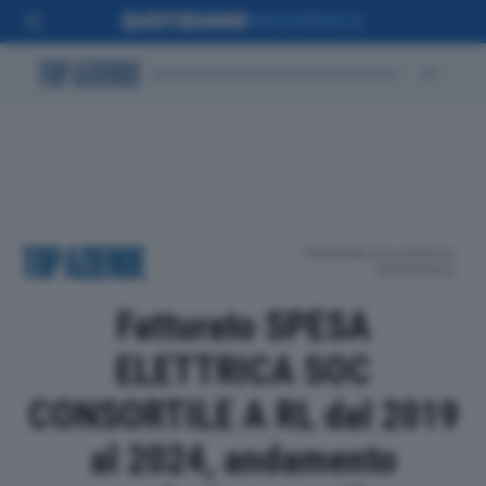
POSIZIONE IN CLASSIFICA
PROVINCIALE
Fatturato SPESA
ELETTRICA SOC
CONSORTILE A RL dal 2019
al 2024, andamento