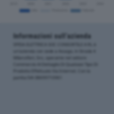
Informazioni sull’azienda
SPESA ELETTRICA SOC CONSORTILE A RL è
un'azienda con sede a Assago, in Strada 4
Milanofiori, Snc, operante nel settore
Commercio Al Dettaglio Di Qualsiasi Tipo Di
Prodotto Effettuato Via Internet. Con la
partita IVA 08699710961