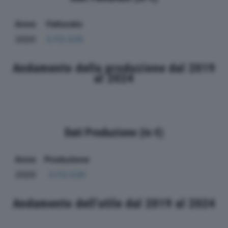
Anno
Fatturato
2020
3.112.529
Andamento della produzione dal 2019
al 2024
Dati Produzione (in €)
Anno
Produzione
2020
3.112.530
Andamento dell'utile dal 2019 al 2024