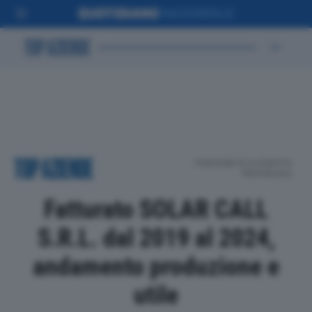
POSIZIONE IN CLASSIFICA
PROVINCIALE
Fatturato SOLAR CALL
S.R.L. dal 2019 al 2024,
andamento produzione e
utile