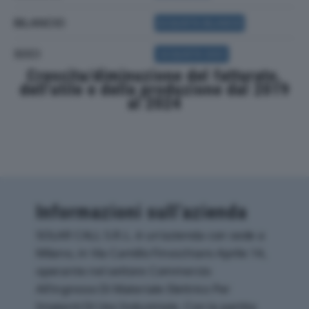
BILANCIO
ACQUISTA BILANCIO
SOCI
ACQUISTA SOCI
Crescita/diminuzione del fatturato,
dell'utile e della produzione dal 2019
al 2024
Informazioni sull’azienda
SOLAR CALL S.R.L. è un'azienda con sede a
Milano, in Via Camillo Finocchiaro Aprile 14,
operante nel settore Commercio
All'ingrosso Di Materiale Elettrico Per
Impianti Di Uso Industriale. Con la partita