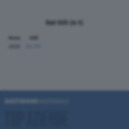
Dati Utili (in €)
Anno
Utili
2020
50.707