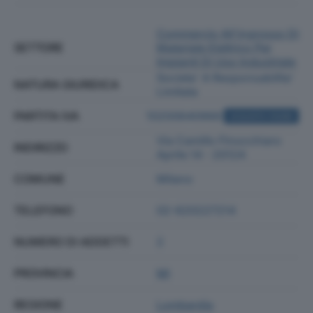
Commercio All'ingrosso Di
SETTORE
Materiale Elettrico Per
Impianti Di Uso Industriale
Societa' A Responsabilita'
NATURA GIURIDICA
Limitata
PARTITA IVA
10200640968
ACQUISTA VISURA
Via Camillo Finocchiaro
INDIRIZZO
Aprile 14 - 20124
COMUNE
Milano
TELEFONO
02-620227214
NUMERO DI ADDETTI
2
PROVINCIA
MI
REGIONE
Lombardia