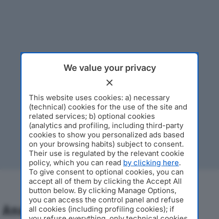
We value your privacy
This website uses cookies: a) necessary
(technical) cookies for the use of the site and
related services; b) optional cookies
(analytics and profiling, including third-party
cookies to show you personalized ads based
on your browsing habits) subject to consent.
Their use is regulated by the relevant cookie
policy, which you can read
by clicking here
.
To give consent to optional cookies, you can
accept all of them by clicking the Accept All
button below. By clicking Manage Options,
you can access the control panel and refuse
Analisi Economica 2019-2024
all cookies (including profiling cookies); if
you refuse everything, only technical cookies