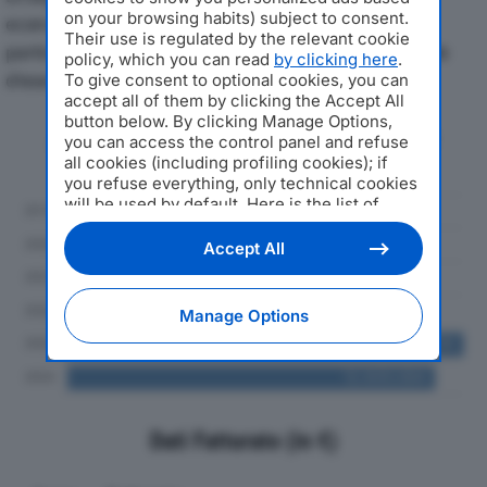
on your browsing habits) subject to consent.
economici di SAMSON SRLdal 2019 al 2024, con
Their use is regulated by the relevant cookie
particolare attenzione a fatturato, produzione e utile
policy, which you can read
by clicking here
.
d'esercizio.
To give consent to optional cookies, you can
accept all of them by clicking the Accept All
button below. By clicking Manage Options,
Andamento del fatturato dal 2019
you can access the control panel and refuse
al 2024
all cookies (including profiling cookies); if
you refuse everything, only technical cookies
will be used by default. Here is the list of
providers
. Cookie consent will be stored and
applied also to the other websites of
Accept All
Editoriale Nazionale and their subdomains. By
expressing your choice on this site, you will
therefore not be asked again on other
Manage Options
Editoriale Nazionale websites that use the
same consent management platform (CMP).
You can still modify or withdraw your choice
at any time through the “Privacy Settings”
section.
Dati Fatturato (in €)