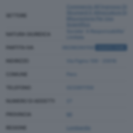
Commercio All'ingrosso Di
Strumenti E Attrezzature Di
SETTORE
Misurazione Per Uso
Scientifico
Societa' A Responsabilita'
NATURA GIURIDICA
Limitata
PARTITA IVA
06296260158
ACQUISTA VISURA
INDIRIZZO
Via Figino 109 - 20016
COMUNE
Pero
TELEFONO
0233911159
NUMERO DI ADDETTI
27
PROVINCIA
MI
REGIONE
Lombardia