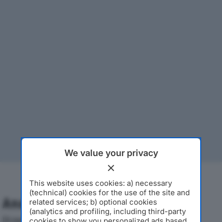
We value your privacy
This website uses cookies: a) necessary
(technical) cookies for the use of the site and
Analisi Economica 2019-2024
related services; b) optional cookies
(analytics and profiling, including third-party
Di seguito l'andamento dei principali indicatori
cookies to show you personalized ads based