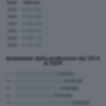
Anno
Fatturato
2019
10.802.294
2020
12.539.400
2021
11.802.570
2022
10.639.650
2023
13.940.726
2024
12.935.084
Andamento della produzione dal 2019
al 2024