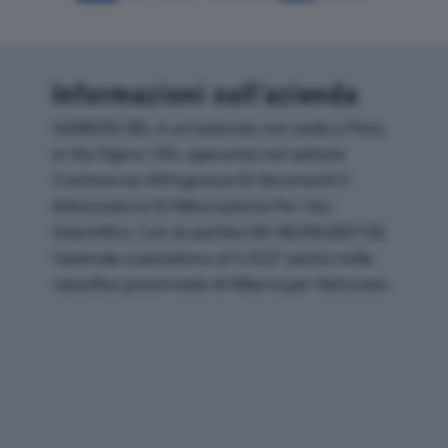
Informazioni sull’azienda
SAMSON SRL è un'azienda con sede a Pero,
in Via Figino 109, operante nel settore
Commercio All'ingrosso Di Strumenti E
Attrezzature Di Misurazione Per Uso
Scientifico. Con la partita IVA 06296260158,
l'azienda si posiziona al 5.022° posto nella
classifica provinciale di Milano per fatturato.