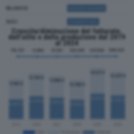
BILANCIO
ACQUISTA BILANCIO
SOCI
ACQUISTA SOCI
Crescita/diminuzione del fatturato,
dell'utile e della produzione dal 2019
al 2024