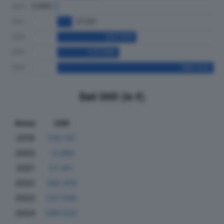
Dati Utili (in €)
Anno
Utili
2019
176.737
2020
-3.684
2021
57.351
2022
302.919
2023
237.506
2024
599.032