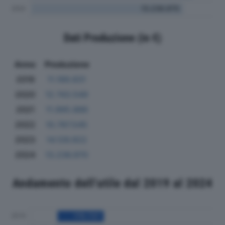
Dati Produzione (in €)
Anno
Produzione
2019
11.189.831
2020
12.743.549
2021
11.995.886
2022
10.787.545
2023
14.126.922
2024
13.236.970
Andamento dell'utile dal 2019 al 2024