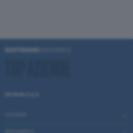
QN Media S.p.A.
CATEGORIE
ABBONAMENTI