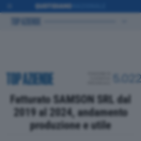
POSIZIONE IN
5.02
CLASSIFICA
PROVINCIALE
Fatturato SAMSON SRL dal
2019 al 2024, andamento
produzione e utile