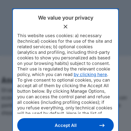
We value your privacy
This website uses cookies: a) necessary
(technical) cookies for the use of the site and
related services; b) optional cookies
(analytics and profiling, including third-party
cookies to show you personalized ads based
on your browsing habits) subject to consent.
Their use is regulated by the relevant cookie
policy, which you can read
by clicking here
.
Analisi Economica 2019-2024
To give consent to optional cookies, you can
accept all of them by clicking the Accept All
Di seguito l'andamento dei principali indicatori
button below. By clicking Manage Options,
you can access the control panel and refuse
economici di S.ALESSANDRO S.R.L.dal 2019 al 2024, con
all cookies (including profiling cookies); if
particolare attenzione a fatturato, produzione e utile
you refuse everything, only technical cookies
d'esercizio.
will be used by default. Here is the list of
providers
. Cookie consent will be stored and
applied also to the other websites of
Accept All
Andamento del fatturato dal 2019
Editoriale Nazionale and their subdomains. By