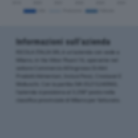
Informazioni sull’azienda
RICOLA ITALIA SRL è un'azienda con sede a
Milano, in Via Vittor Pisani 16, operante nel
settore Commercio All'ingrosso Di Altri
Prodotti Alimentari, Inclusi Pesci, Crostacei E
Molluschi. Con la partita IVA 05215240960,
l'azienda si posiziona al 3.298° posto nella
classifica provinciale di Milano per fatturato.