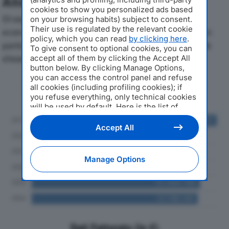
Analisi Economica 2019-2024
cookies to show you personalized ads based
Di seguito l'andamento dei principali indicatori
on your browsing habits) subject to consent.
Their use is regulated by the relevant cookie
economici di RICOLA ITALIA SRLdal 2019 al 2024, con
policy, which you can read
by clicking here
.
particolare attenzione a fatturato, produzione e utile
To give consent to optional cookies, you can
d'esercizio.
accept all of them by clicking the Accept All
button below. By clicking Manage Options,
you can access the control panel and refuse
Andamento del fatturato dal 2019
all cookies (including profiling cookies); if
al 2024
you refuse everything, only technical cookies
will be used by default. Here is the list of
providers
. Cookie consent will be stored and
applied also to the other websites of
Accept All
Editoriale Nazionale and their subdomains. By
expressing your choice on this site, you will
therefore not be asked again on other
Manage Options
Editoriale Nazionale websites that use the
same consent management platform (CMP).
You can still modify or withdraw your choice
at any time through the “Privacy Settings”
section.
Dati Fatturato (in €)