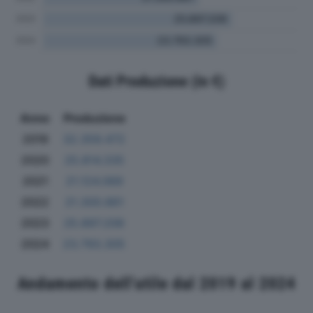
Dati Produzione (in €)
Anno
Produzione
2019
32.359.472
2020
25.814.335
2021
21.124.069
2022
21.300.861
2023
25.897.206
2024
23.793.305
Andamento dell'utile dal 2019 al 2024