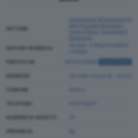
Commercio All'ingrosso Di
Altri Prodotti Alimentari,
SETTORE
Inclusi Pesci, Crostacei E
Molluschi
Societa' A Responsabilita'
NATURA GIURIDICA
Limitata
PARTITA IVA
05215240960
ACQUISTA VISURA
INDIRIZZO
Via Vittor Pisani 16 - 20124
COMUNE
Milano
TELEFONO
0331759311
NUMERO DI ADDETTI
20
PROVINCIA
MI