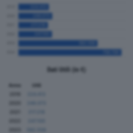
Dati Utili (in €)
Anno
Utili
2019
224.413
2020
249.073
2021
217.218
2022
247.100
2023
582.558