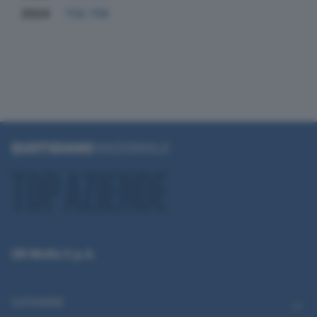
2024
758.798
QN Media S.p.A.
CATEGORIE