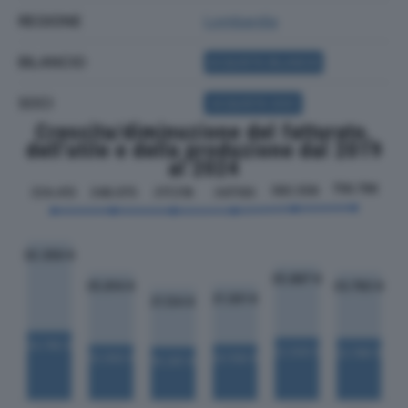
REGIONE
Lombardia
BILANCIO
ACQUISTA BILANCIO
SOCI
ACQUISTA SOCI
Crescita/diminuzione del fatturato,
dell'utile e della produzione dal 2019
al 2024