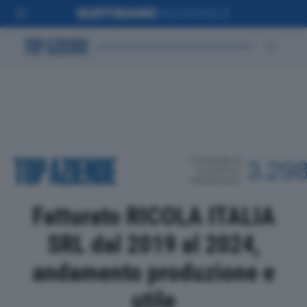
POSIZIONE IN
3.29
CLASSIFICA
PROVINCIALE
Fatturato RICOLA ITALIA
SRL dal 2019 al 2024,
andamento produzione e
utile