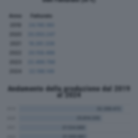
Anno
Fatturato
2019
24.745.160
2020
20.050.247
2021
19.261.339
2022
20.158.496
2023
22.499.788
2024
22.198.149
Andamento della produzione dal 2019
al 2024