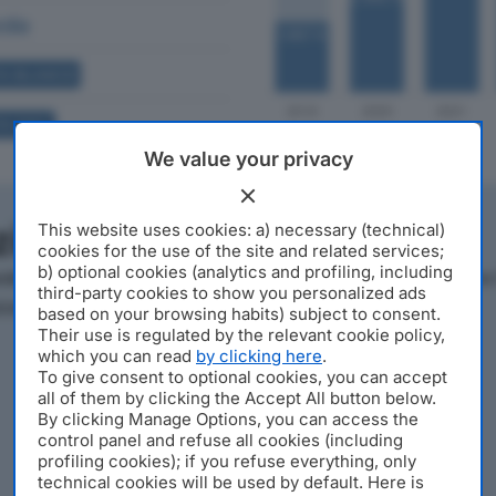
dia
A BILANCIO
A SOCI
We value your privacy
azienda
This website uses cookies: a) necessary (technical)
cookies for the use of the site and related services;
b) optional cookies (analytics and profiling, including
e a Milano, in Via Mauro Macchi, 8, operante nel settore 
third-party cookies to show you personalized ads
lizzati Nca. Con la partita IVA 08639270969
based on your browsing habits) subject to consent.
Their use is regulated by the relevant cookie policy,
which you can read
by clicking here
.
To give consent to optional cookies, you can accept
all of them by clicking the Accept All button below.
By clicking Manage Options, you can access the
control panel and refuse all cookies (including
profiling cookies); if you refuse everything, only
technical cookies will be used by default. Here is