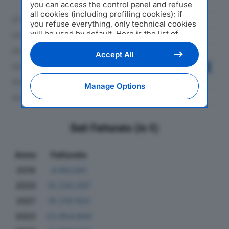
you can access the control panel and refuse
all cookies (including profiling cookies); if
you refuse everything, only technical cookies
will be used by default. Here is the list of
providers
. Cookie consent will be stored and
applied also to the other websites of
Accept All
Editoriale Nazionale and their subdomains. By
expressing your choice on this site, you will
therefore not be asked again on other
Manage Options
Editoriale Nazionale websites that use the
same consent management platform (CMP).
You can still modify or withdraw your choice
at any time through the “Privacy Settings”
Dati Fatturato (in €)
section.
Anno
Fatturato
2019
4.184.561
2020
10.230.597
2021
18.219.932
2022
23.954.859