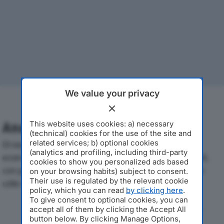
We value your privacy
This website uses cookies: a) necessary
Analisi Economica 2019-2024
(technical) cookies for the use of the site and
related services; b) optional cookies
Di seguito l'andamento dei principali indicatori
(analytics and profiling, including third-party
economici di RETAIL EVOLUTION SRLdal 2019 al 2024,
cookies to show you personalized ads based
con particolare attenzione a fatturato, produzione e
on your browsing habits) subject to consent.
Their use is regulated by the relevant cookie
utile d'esercizio.
policy, which you can read
by clicking here
.
To give consent to optional cookies, you can
Andamento del fatturato dal 2019
accept all of them by clicking the Accept All
button below. By clicking Manage Options,
al 2024