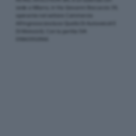
sede a Milano, in Via Giovanni Boccaccio 39,
operante nel settore Commercio
All'ingrosso (escluso Quello Di Autoveicoli E
Di Motocicli). Con la partita IVA
09843950966