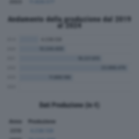
2023
11.828.577
Andamento della produzione dal 2019
al 2024
Dati Produzione (in €)
Anno
Produzione
2019
4.238.128