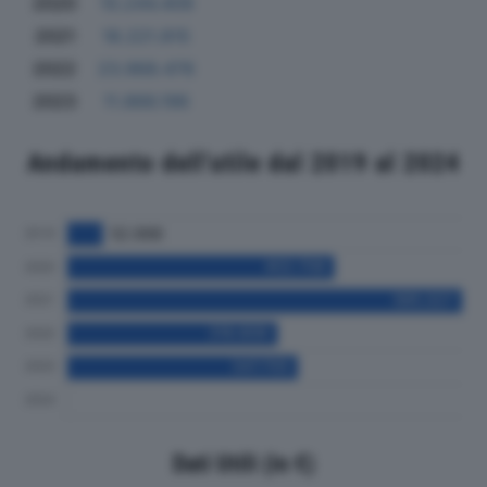
2020
10.244.409
2021
18.221.815
2022
23.968.476
2023
11.866.196
Andamento dell'utile dal 2019 al 2024
Dati Utili (in €)