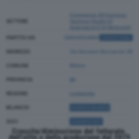
Commercio All'ingrosso
SETTORE
(escluso Quello Di
Autoveicoli E Di Motocicli)
PARTITA IVA
09843950966
ACQUISTA VISURA
INDIRIZZO
Via Giovanni Boccaccio 39
COMUNE
Milano
PROVINCIA
MI
REGIONE
Lombardia
BILANCIO
ACQUISTA BILANCIO
SOCI
ACQUISTA SOCI
Crescita/diminuzione del fatturato,
dell'utile e della produzione dal 2019