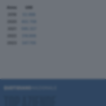
Anno
Utili
2019
52.998
2020
402.708
2021
595.327
2022
316.806
2023
347.705