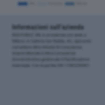
Informazioni sull’azienda
RED PUBLIC SRL è un'azienda con sede a
Milano, in Galleria San Babila, 4/c, operante
nel settore Altre Attività Di Consulenza
Imprenditoriale E Altra Consulenza
Amministrativo-gestionale E Pianificazione
Aziendale. Con la partita IVA 11083200961