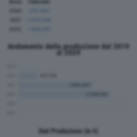
Anno
Fatturato
2020
370.000
2021
1.578.508
2022
1.836.367
Andamento della produzione dal 2019
al 2024
Dati Produzione (in €)