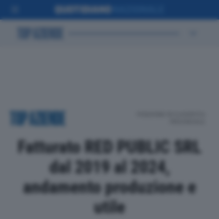
POSIZIONE IN CLASSIFICA
PROVINCIALE
Fatturato RED PUBLIC SRL
dal 2019 al 2024,
andamento produzione e
utile