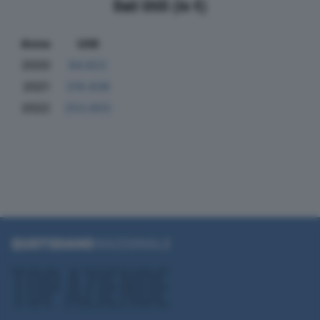
Dati Utili (in €)
Anno
Utili
2020
84.822
2021
319.938
2022
253.803