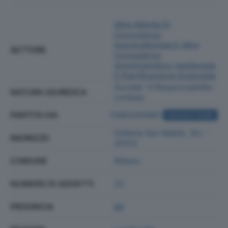
Altre Attività Di
Consulenza
Imprenditoriale E Altra
SETTORE
Consulenza
Amministrativo-gestionale
E Pianificazione Aziendale
Societa' A Responsabilita'
NATURA GIURIDICA
Limitata
PARTITA IVA
11083200961
ACQUISTA VISURA
Galleria San Babila, 4/c -
INDIRIZZO
20122
COMUNE
Milano
NUMERO DI ADDETTI
22
PROVINCIA
MI