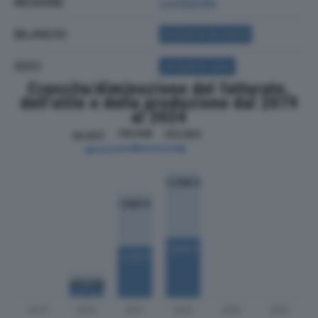
REGIONE
Lombardia
BILANCIO
ACQUISTA BILANCIO
SOCI
ACQUISTA SOCI
Crescita/diminuzione del fatturato,
dell'utile e della produzione dal 2019
al 2024