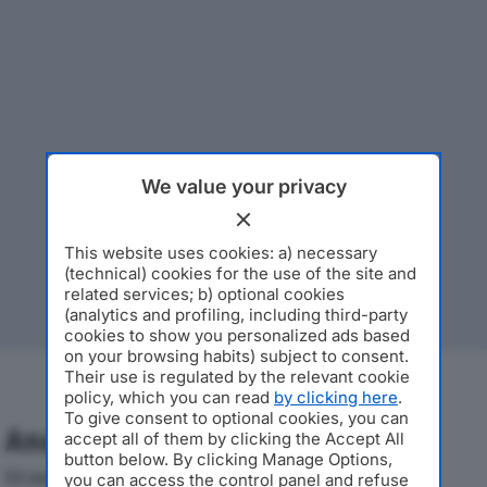
We value your privacy
This website uses cookies: a) necessary
(technical) cookies for the use of the site and
related services; b) optional cookies
(analytics and profiling, including third-party
cookies to show you personalized ads based
on your browsing habits) subject to consent.
Their use is regulated by the relevant cookie
policy, which you can read
by clicking here
.
To give consent to optional cookies, you can
Analisi Economica 2019-2024
accept all of them by clicking the Accept All
button below. By clicking Manage Options,
Di seguito l'andamento dei principali indicatori
you can access the control panel and refuse