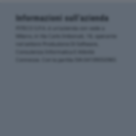
Informazioni sull’azienda
PITECO S.P.A. è un'azienda con sede a
Milano, in Via Carlo Imbonati, 18, operante
nel settore Produzione Di Software,
Consulenza Informatica E Attività
Connesse. Con la partita IVA 04109050965