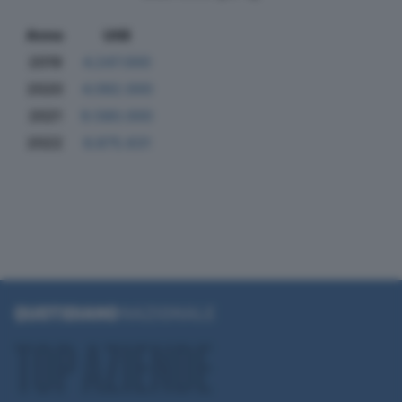
Anno
Utili
2019
4.247.000
2020
4.092.000
2021
9.580.000
2022
6.875.631