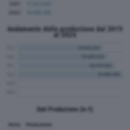
2021
17.323.000
2022
18.688.186
Andamento della produzione dal 2019
al 2024
Dati Produzione (in €)
Anno
Produzione