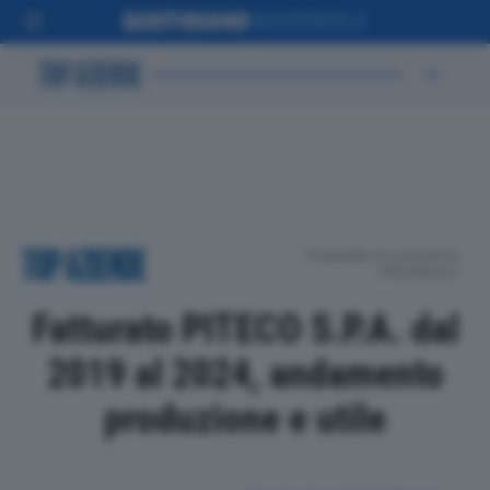
POSIZIONE IN CLASSIFICA
PROVINCIALE
Fatturato PITECO S.P.A. dal
2019 al 2024, andamento
produzione e utile