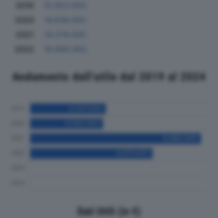
2019
15.853.000
2020
16.636.000
2021
18.076.000
2022
19.698.083
Andamento dell'utile dal 2019 al 2024
Dati Utili (in €)