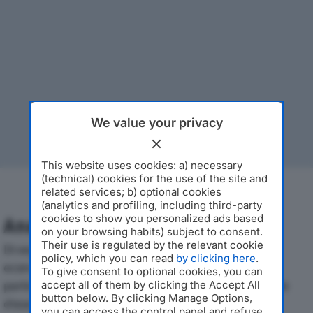
We value your privacy
This website uses cookies: a) necessary
(technical) cookies for the use of the site and
related services; b) optional cookies
(analytics and profiling, including third-party
cookies to show you personalized ads based
Analisi Economica 2019-2024
on your browsing habits) subject to consent.
Their use is regulated by the relevant cookie
Di seguito l'andamento dei principali indicatori
policy, which you can read
by clicking here
.
economici di PITECO S.P.A.dal 2019 al 2024, con
To give consent to optional cookies, you can
particolare attenzione a fatturato, produzione e utile
accept all of them by clicking the Accept All
button below. By clicking Manage Options,
d'esercizio.
you can access the control panel and refuse