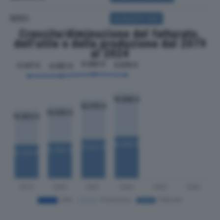
SOCI
ACQUISTA SOCI
Crescita/diminuzione del fatturato,
dell'utile e della produzione dal 2019
al 2024