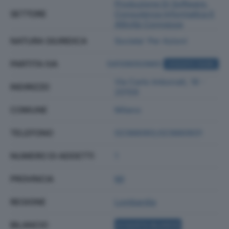
Produzione Di Software,
SETTORE
Consulenza Informatica E
Attività Connesse
NATURA GIURIDICA
Societa' Per Azioni
PARTITA IVA
04109050965
ACQUISTA VISURA
Via Carlo Imbonati, 18 -
INDIRIZZO
20159
COMUNE
Milano
TELEFONO
02366093;023660931
NUMERO DI ADDETTI
1
PROVINCIA
MI
REGIONE
Lombardia
BILANCIO
ACQUISTA BILANCIO