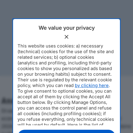
We value your privacy
This website uses cookies: a) necessary
(technical) cookies for the use of the site and
related services; b) optional cookies
(analytics and profiling, including third-party
cookies to show you personalized ads based
on your browsing habits) subject to consent.
Their use is regulated by the relevant cookie
policy, which you can read
by clicking here
.
To give consent to optional cookies, you can
accept all of them by clicking the Accept All
Analisi Economica 2019-2024
button below. By clicking Manage Options,
you can access the control panel and refuse
Di seguito l'andamento dei principali indicatori
all cookies (including profiling cookies); if
economici di ORO FOOD & BEVERAGE SRLdal 2019 al
you refuse everything, only technical cookies
will be used by default. Here is the list of
2024, con particolare attenzione a fatturato, produzione
providers
. Cookie consent will be stored and