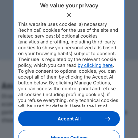
We value your privacy
This website uses cookies: a) necessary
(technical) cookies for the use of the site and
related services; b) optional cookies
(analytics and profiling, including third-party
cookies to show you personalized ads based
on your browsing habits) subject to consent.
Their use is regulated by the relevant cookie
policy, which you can read
by clicking here
.
To give consent to optional cookies, you can
accept all of them by clicking the Accept All
button below. By clicking Manage Options,
Analisi Economica 2019-2024
you can access the control panel and refuse
all cookies (including profiling cookies); if
Di seguito l'andamento dei principali indicatori
you refuse everything, only technical cookies
economici di OETZ S.R.L.dal 2019 al 2024, con
will be used by default. Here is the list of
particolare attenzione a fatturato, produzione e utile
providers
. Cookie consent will be stored and
applied also to the other websites of
Accept All
d'esercizio.
Editoriale Nazionale and their subdomains. By
expressing your choice on this site, you will
therefore not be asked again on other
Andamento del fatturato dal 2019
Manage Options