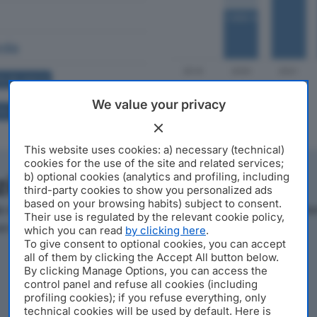
dia
A BILANCIO
We value your privacy
A SOCI
This website uses cookies: a) necessary (technical)
cookies for the use of the site and related services;
b) optional cookies (analytics and profiling, including
azienda
third-party cookies to show you personalized ads
based on your browsing habits) subject to consent.
con sede a Milano, in Via San Siro, 27, operante nel sett
Their use is regulated by the relevant cookie policy,
 Con la partita IVA 04263550966
which you can read
by clicking here
.
To give consent to optional cookies, you can accept
all of them by clicking the Accept All button below.
By clicking Manage Options, you can access the
control panel and refuse all cookies (including
profiling cookies); if you refuse everything, only
technical cookies will be used by default. Here is