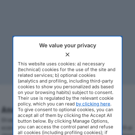
We value your privacy
This website uses cookies: a) necessary
(technical) cookies for the use of the site and
related services; b) optional cookies
(analytics and profiling, including third-party
cookies to show you personalized ads based
on your browsing habits) subject to consent.
Their use is regulated by the relevant cookie
policy, which you can read
by clicking here
.
Analisi Economica 2019-2024
To give consent to optional cookies, you can
accept all of them by clicking the Accept All
Di seguito l'andamento dei principali indicatori
button below. By clicking Manage Options,
you can access the control panel and refuse
economici di NUOVA CARTARIA NATALE S.R.L.dal 2019 al
all cookies (including profiling cookies); if