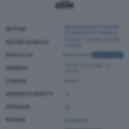
utile
Magazzinaggio E Attività
SETTORE
Di Supporto Ai Trasporti
Societa' A Responsabilita'
NATURA GIURIDICA
Limitata
PARTITA IVA
01091210102
ACQUISTA VISURA
Corso Concordia, 11 -
INDIRIZZO
20129
COMUNE
Milano
NUMERO DI ADDETTI
10
PROVINCIA
MI
REGIONE
Lombardia