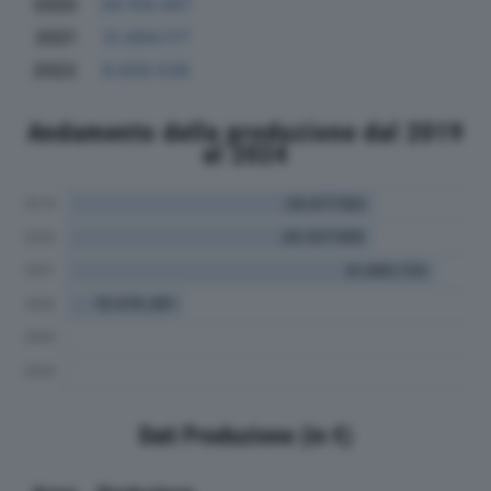
2020
26.159.567
2021
31.894.177
2022
9.630.536
Andamento della produzione dal 2019
al 2024
Dati Produzione (in €)