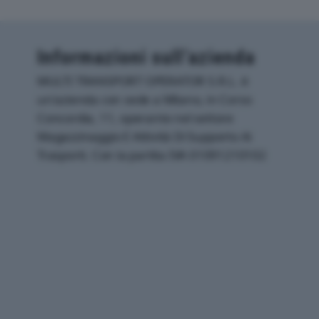
Informazioni sull’azienda
MULTI TRANSPORT OPERATOR S.R.L. è
un'azienda con sede a Milano, in Corso
Concordia, 11, operante nel settore
Magazzinaggio E Attività Di Supporto Ai
Trasporti. Con la partita IVA 01091210102