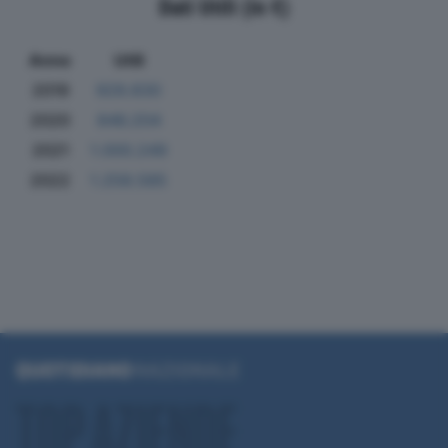
Dati Utili (in €)
Anno
Utili
2019
929.830
2020
846.204
2021
1.000.249
2022
1.258.585