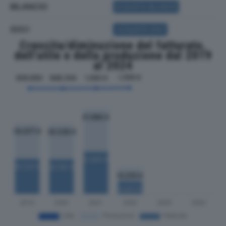
BILANCIO
ACQUISTA BILANCIO
SOCI
ACQUISTA SOCI
Crescita/diminuzione del fatturato,
dell'utile e della produzione dal 2019
al 2024