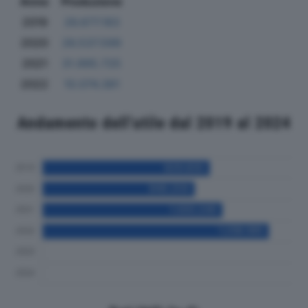
Anno
Produzione
2019
26.677.183
2020
26.537.599
2021
31.995.725
2022
10.074.381
Andamento dell'utile dal 2019 al 2024