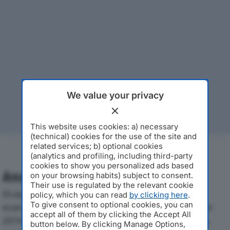
We value your privacy
This website uses cookies: a) necessary
(technical) cookies for the use of the site and
related services; b) optional cookies
(analytics and profiling, including third-party
cookies to show you personalized ads based
Analisi Economica 2019-2024
on your browsing habits) subject to consent.
Their use is regulated by the relevant cookie
Di seguito l'andamento dei principali indicatori
policy, which you can read
by clicking here
.
To give consent to optional cookies, you can
economici di MULTI TRANSPORT OPERATOR S.R.L.dal
accept all of them by clicking the Accept All
2019 al 2024, con particolare attenzione a fatturato,
button below. By clicking Manage Options,