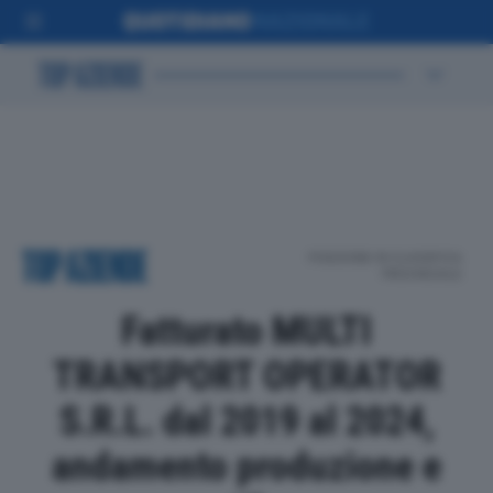
POSIZIONE IN CLASSIFICA
PROVINCIALE
Fatturato MULTI
TRANSPORT OPERATOR
S.R.L. dal 2019 al 2024,
andamento produzione e